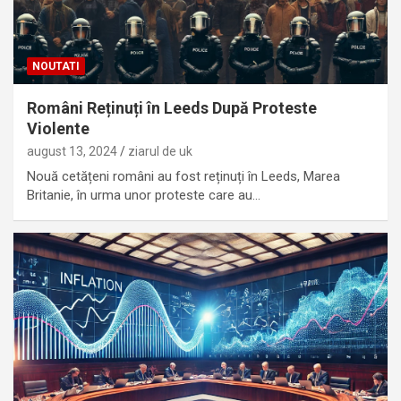
NOUTATI
Români Reținuți în Leeds După Proteste
Violente
august 13, 2024
ziarul de uk
Nouă cetățeni români au fost reținuți în Leeds, Marea
Britanie, în urma unor proteste care au…