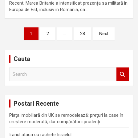
Recent, Marea Britanie a intensificat prezența sa militară în
Europa de Est, inclusiv în România, ca…
Paginație
1
2
…
28
Next
articole
Cauta
S
e
a
r
c
Postari Recente
h
Piața imobiliară din UK se remodelează: prețuri la case în
creștere moderată, dar cumpărătorii prudenți
Iranul ataca cu rachete Israelul