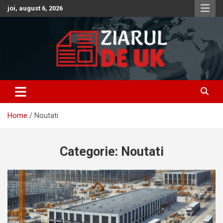
Skip
joi, august 6, 2026
to
content
Anunturi – Stiri – Informatii Utile
Anunturi UK – Stiri UK – Ziarul
de UK – Ziar Romanesc UK –
Home
Noutati
Informatii Utile
Categorie:
Noutati