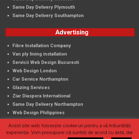
Same Day Delivery Plymouth
Same Day Delivery Southampton
Advertising
Fibre Installation Company
Van ply lining installation
Servicii Web Design Bucuresti
Web Design London
Car Service Northampton
Glazing Services
Ziar Diaspora International
Same Day Delivery Northampton
Web Design Philippines
Acest site web folosește cookie-uri pentru a vă îmbunătăți
experiența. Vom presupune că sunteți de acord cu asta, dar