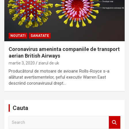
NOUTATI
SANATATE
Coronavirus ameninta companiile de transport
aerian British Airways
martie 3, 2020
ziarul de uk
Producătorul de motoare de avioane Rolls-Royce s-a
alăturat avertismentelor, șeful executiv Warren East
descriind coronavirusul drept…
Cauta
S
e