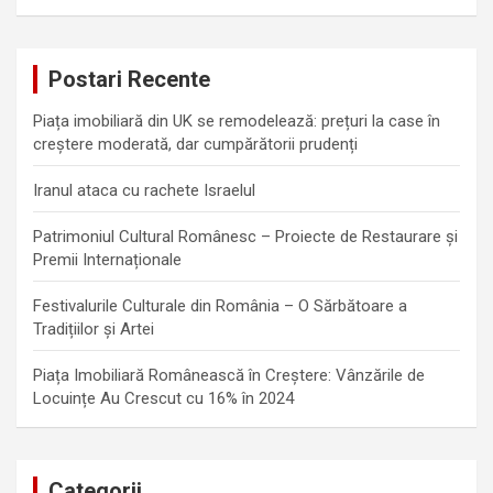
a
r
c
Postari Recente
h
Piața imobiliară din UK se remodelează: prețuri la case în
creștere moderată, dar cumpărătorii prudenți
Iranul ataca cu rachete Israelul
Patrimoniul Cultural Românesc – Proiecte de Restaurare și
Premii Internaționale
Festivalurile Culturale din România – O Sărbătoare a
Tradițiilor și Artei
Piața Imobiliară Românească în Creștere: Vânzările de
Locuințe Au Crescut cu 16% în 2024
Categorii