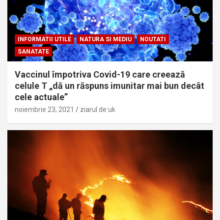
INFORMATII UTILE
NATURA SI MEDIU
NOUTATI
SANATATE
Vaccinul împotriva Covid-19 care creează
celule T „dă un răspuns imunitar mai bun decât
cele actuale”
noiembrie 23, 2021
ziarul de uk