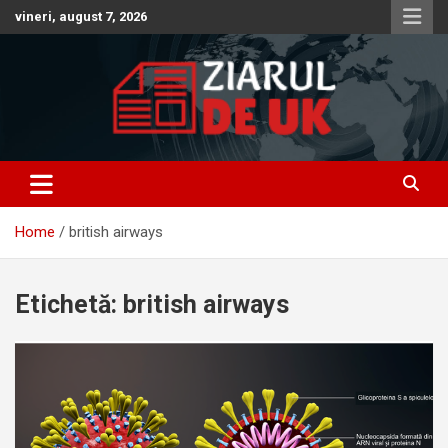
Skip
vineri, august 7, 2026
to
content
Anunturi – Stiri – Informatii Utile
Anunturi UK – Stiri UK – Ziarul
de UK – Ziar Romanesc UK –
Home
british airways
Informatii Utile
Etichetă:
british airways