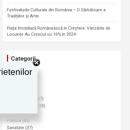
Festivalurile Culturale din România – O Sărbătoare a
Tradițiilor și Artei
Piața Imobiliară Românească în Creștere: Vânzările de
Locuințe Au Crescut cu 16% în 2024
Categorii
ietenilor
Advertising
(1)
Cultura
(25)
Funny
(6)
Imobiliare
(9)
Informatii Utile
(37)
Natura si Mediu
(29)
Noutati
(278)
Politica
(80)
Sanatate
(37)