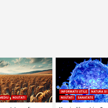
INFORMATII UTILE
NATURA SI
MEDIU
NOUTATI
NOUTATI
SANATATE