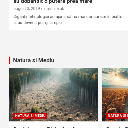
au dobândit o putere prea mare
august 3, 2019
ziarul de uk
Giganții tehnologici au ajuns să nu mai concureze în piață,
ci au devenit pur și simplu…
Natura si Mediu
NATURA SI MEDIU
NATURA SI 