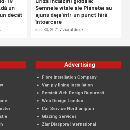
id-19
Criza încălzirii globale:
„dă un
Semnele vitale ale Planetei au
bun decât
ajuns deja într-un punct fără
întoarcere
k
iulie 30, 2021
ziarul de uk
g
Advertising
f
Fibre Installation Company
ow
Van ply lining installation
Servicii Web Design Bucuresti
tone
Web Design London
ester
Car Service Northampton
stle
Glazing Services
ch
Ziar Diaspora International