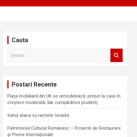
Cauta
S
e
a
r
c
Postari Recente
h
Piața imobiliară din UK se remodelează: prețuri la case în
creștere moderată, dar cumpărătorii prudenți
Iranul ataca cu rachete Israelul
Patrimoniul Cultural Românesc – Proiecte de Restaurare
și Premii Internaționale