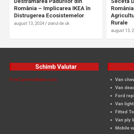
Destrămarea Pădurilor din
Seceta D
România – Implicarea IKEA în
România 
Distrugerea Ecosistemelor
Agricultu
Rurale
august 13, 2024
ziarul de uk
august 13, 
Schimb Valutar
FreeCurrencyRates.com
Van chev
Van dead
Ford rep
Van light
Fitted T
Van ply l
Mobile v