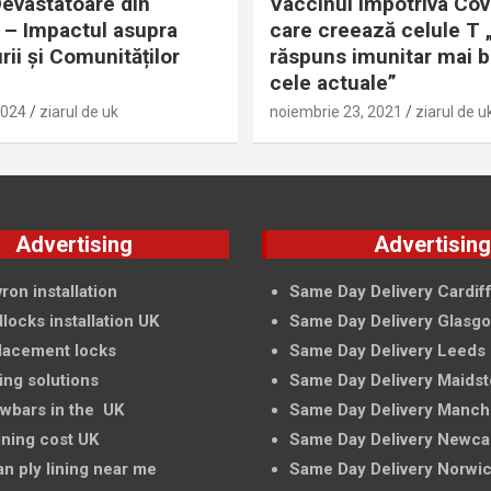
evastatoare din
Vaccinul împotriva Cov
– Impactul asupra
care creează celule T 
rii și Comunităților
răspuns imunitar mai 
cele actuale”
2024
ziarul de uk
noiembrie 23, 2021
ziarul de u
Advertising
Advertisin
ron installation
Same Day Delivery Cardif
locks installation UK
Same Day Delivery Glasg
lacement locks
Same Day Delivery Leeds
ing solutions
Same Day Delivery Maids
owbars in the UK
Same Day Delivery Manch
ining cost UK
Same Day Delivery Newca
an ply lining near me
Same Day Delivery Norwi