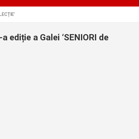
OLECȚIE’
X-a ediție a Galei ‘SENIORI de