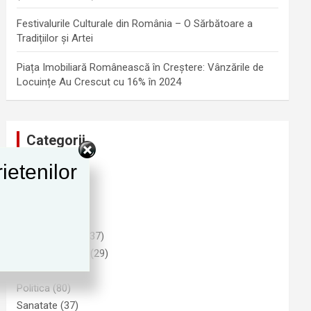
Festivalurile Culturale din România – O Sărbătoare a
Tradițiilor și Artei
Piața Imobiliară Românească în Creștere: Vânzările de
Locuințe Au Crescut cu 16% în 2024
Categorii
ietenilor
Advertising
(1)
Cultura
(25)
Funny
(6)
Imobiliare
(9)
Informatii Utile
(37)
Natura si Mediu
(29)
Noutati
(278)
Politica
(80)
Sanatate
(37)