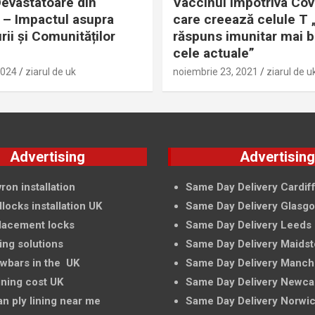
evastatoare din
Vaccinul împotriva Cov
– Impactul asupra
care creează celule T 
rii și Comunităților
răspuns imunitar mai 
cele actuale”
2024
ziarul de uk
noiembrie 23, 2021
ziarul de u
Advertising
Advertisin
ron installation
Same Day Delivery Cardif
locks installation UK
Same Day Delivery Glasg
lacement locks
Same Day Delivery Leeds
ing solutions
Same Day Delivery Maids
owbars in the UK
Same Day Delivery Manch
ining cost UK
Same Day Delivery Newca
an ply lining near me
Same Day Delivery Norwi