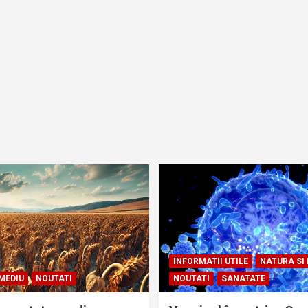
INFORMATII UTILE
NATURA SI
MEDIU
NOUTATI
NOUTATI
SANATATE