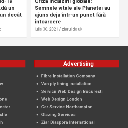
id-19
Criza încălzirii globale:
„dă un
Semnele vitale ale Planetei au
bun decât
ajuns deja într-un punct fără
întoarcere
k
iulie 30, 2021
ziarul de uk
g
Advertising
f
Fibre Installation Company
ow
Van ply lining installation
Servicii Web Design Bucuresti
tone
Web Design London
ester
Car Service Northampton
stle
Glazing Services
ch
Ziar Diaspora International