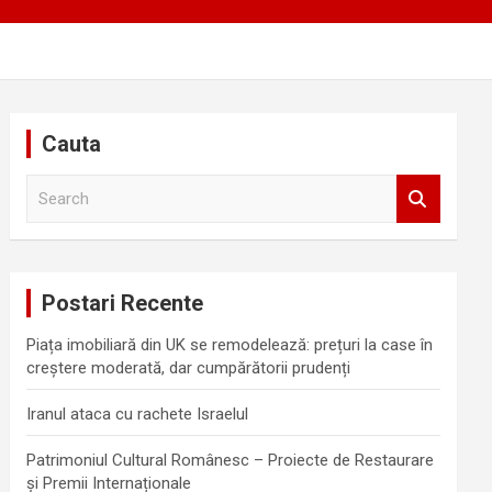
Cauta
S
e
a
r
c
Postari Recente
h
Piața imobiliară din UK se remodelează: prețuri la case în
creștere moderată, dar cumpărătorii prudenți
Iranul ataca cu rachete Israelul
Patrimoniul Cultural Românesc – Proiecte de Restaurare
și Premii Internaționale