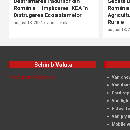
Destrămarea Pădurilor din
Seceta D
România – Implicarea IKEA în
România 
Distrugerea Ecosistemelor
Agricultu
Rurale
august 13, 2024
ziarul de uk
august 13, 
Schimb Valutar
FreeCurrencyRates.com
Van chev
Van dead
Ford rep
Van light
Fitted T
Van ply l
Mobile v