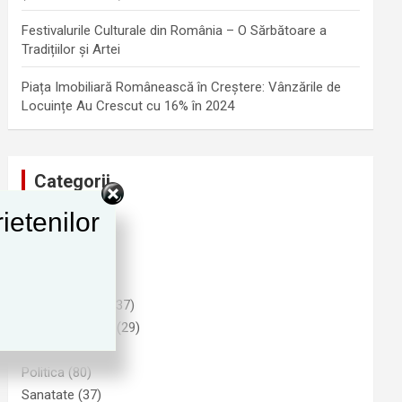
Festivalurile Culturale din România – O Sărbătoare a
Tradițiilor și Artei
Piața Imobiliară Românească în Creștere: Vânzările de
Locuințe Au Crescut cu 16% în 2024
Categorii
ietenilor
Advertising
(1)
Cultura
(25)
Funny
(6)
Imobiliare
(9)
Informatii Utile
(37)
Natura si Mediu
(29)
Noutati
(278)
Politica
(80)
Sanatate
(37)