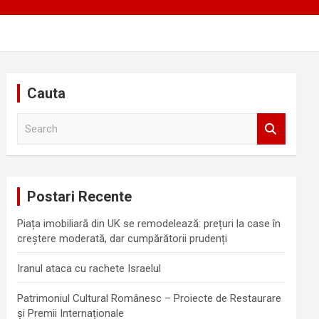
Cauta
S
e
a
r
c
Postari Recente
h
Piața imobiliară din UK se remodelează: prețuri la case în
creștere moderată, dar cumpărătorii prudenți
Iranul ataca cu rachete Israelul
Patrimoniul Cultural Românesc – Proiecte de Restaurare
și Premii Internaționale