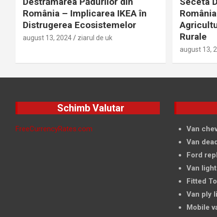
Destrămarea Pădurilor din
Seceta D
România – Implicarea IKEA în
România 
Distrugerea Ecosistemelor
Agricultu
Rurale
august 13, 2024
ziarul de uk
august 13, 
Schimb Valutar
FreeCurrencyRates.com
Van chev
Van dead
Ford rep
Van light
Fitted T
Van ply l
Mobile v