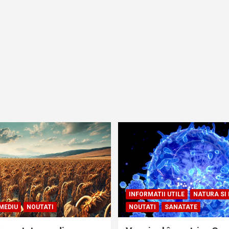
INFORMATII UTILE
NATURA SI
MEDIU
NOUTATI
NOUTATI
SANATATE