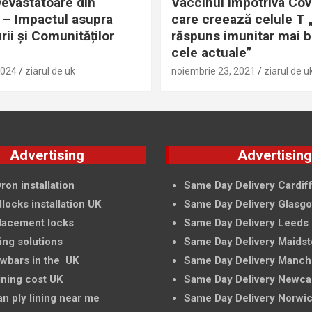
evastatoare din
Vaccinul împotriva Cov
– Impactul asupra
care creează celule T 
rii și Comunităților
răspuns imunitar mai 
cele actuale”
2024
ziarul de uk
noiembrie 23, 2021
ziarul de u
Advertising
Advertisin
ron installation
Same Day Delivery Cardif
locks installation UK
Same Day Delivery Glasg
lacement locks
Same Day Delivery Leeds
ing solutions
Same Day Delivery Maids
owbars in the UK
Same Day Delivery Manch
ining cost UK
Same Day Delivery Newca
an ply lining near me
Same Day Delivery Norwi