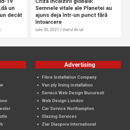
id-19
Criza încălzirii globale:
„dă un
Semnele vitale ale Planetei au
bun decât
ajuns deja într-un punct fără
întoarcere
k
iulie 30, 2021
ziarul de uk
g
Advertising
f
Fibre Installation Company
ow
Van ply lining installation
Servicii Web Design Bucuresti
tone
Web Design London
ester
Car Service Northampton
stle
Glazing Services
ch
Ziar Diaspora International