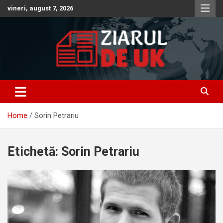
Skip
vineri, august 7, 2026
to
content
Anunturi – Stiri – Informatii Utile
Anunturi UK – Stiri UK – Ziarul
de UK – Ziar Romanesc UK –
Home
Sorin Petrariu
Informatii Utile
Etichetă:
Sorin Petrariu