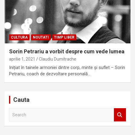
CULTURA
NOUTATI
TIMP LIBER
Sorin Petrariu a vorbit despre cum vede lumea
aprilie 1, 2021
Claudiu Dumitrache
Inițiat în tainele armoniei dintre corp, minte și suflet – Sorin
Petrariu, coach de dezvoltare personală…
Cauta
S
e
a
r