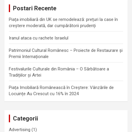
c
Postari Recente
h
Piața imobiliară din UK se remodelează: prețuri la case în
creștere moderată, dar cumpărătorii prudenți
Iranul ataca cu rachete Israelul
Patrimoniul Cultural Românesc – Proiecte de Restaurare și
Premii Internaționale
Festivalurile Culturale din România – O Sărbătoare a
Tradițiilor și Artei
Piața Imobiliară Românească în Creștere: Vânzările de
Locuințe Au Crescut cu 16% în 2024
Categorii
Advertising
(1)