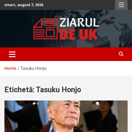
Skip
vineri, august 7, 2026
to
content
Anunturi – Stiri – Informatii Utile
Anunturi UK – Stiri UK – Ziarul
de UK – Ziar Romanesc UK –
Home
Tasuku Honjo
Informatii Utile
Etichetă:
Tasuku Honjo