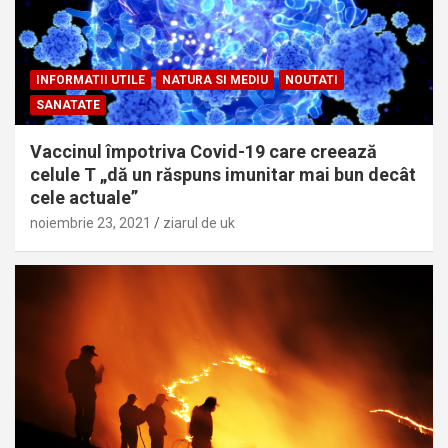
INFORMATII UTILE
NATURA SI MEDIU
NOUTATI
SANATATE
Vaccinul împotriva Covid-19 care creează
celule T „dă un răspuns imunitar mai bun decât
cele actuale”
noiembrie 23, 2021
ziarul de uk