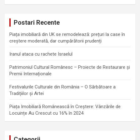
a
r
c
Postari Recente
h
Piața imobiliară din UK se remodelează: prețuri la case în
creștere moderată, dar cumpărătorii prudenți
Iranul ataca cu rachete Israelul
Patrimoniul Cultural Românesc – Proiecte de Restaurare și
Premii Internaționale
Festivalurile Culturale din România – O Sărbătoare a
Tradițiilor și Artei
Piața Imobiliară Românească în Creștere: Vânzările de
Locuințe Au Crescut cu 16% în 2024
Categorii