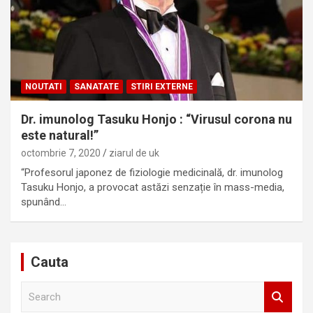
NOUTATI
SANATATE
STIRI EXTERNE
Dr. imunolog Tasuku Honjo : “Virusul corona nu
este natural!”
octombrie 7, 2020
ziarul de uk
“Profesorul japonez de fiziologie medicinală, dr. imunolog
Tasuku Honjo, a provocat astăzi senzație în mass-media,
spunând…
Cauta
S
e