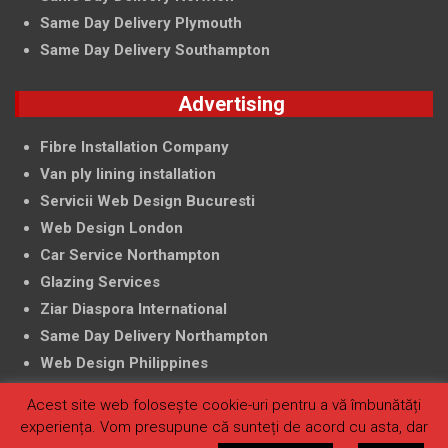
Same Day Delivery Plymouth
Same Day Delivery Southampton
Advertising
Fibre Installation Company
Van ply lining installation
Servicii Web Design Bucuresti
Web Design London
Car Service Northampton
Glazing Services
Ziar Diaspora International
Same Day Delivery Northampton
Web Design Philippines
Acest site web folosește cookie-uri pentru a vă îmbunătăți
experiența. Vom presupune că sunteți de acord cu asta, dar