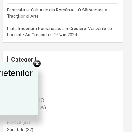
Festivalurile Culturale din România – O Sărbătoare a
Tradițiilor și Artei
Piața Imobiliară Românească în Creștere: Vânzările de
Locuințe Au Crescut cu 16% în 2024
Categorii
ietenilor
Advertising
(1)
Cultura
(25)
Funny
(6)
Imobiliare
(9)
Informatii Utile
(37)
Natura si Mediu
(29)
Noutati
(278)
Politica
(80)
Sanatate
(37)