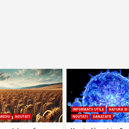
INFORMATII UTILE
NATURA SI
MEDIU
NOUTATI
NOUTATI
SANATATE