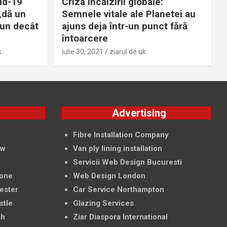
id-19
Criza încălzirii globale:
„dă un
Semnele vitale ale Planetei au
bun decât
ajuns deja într-un punct fără
întoarcere
k
iulie 30, 2021
ziarul de uk
g
Advertising
f
Fibre Installation Company
ow
Van ply lining installation
Servicii Web Design Bucuresti
tone
Web Design London
ester
Car Service Northampton
stle
Glazing Services
ch
Ziar Diaspora International