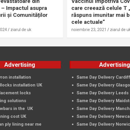
evastatoare din
Vaccinul împotriva Cov
– Impactul asupra
care creează celule T 
rii și Comunităților
răspuns imunitar mai 
cele actuale”
2024
ziarul de uk
noiembrie 23, 2021
ziarul de u
Advertising
Advertisin
ron installation
Same Day Delivery Cardif
locks installation UK
Same Day Delivery Glasg
lacement locks
Same Day Delivery Leeds
ing solutions
Same Day Delivery Maids
owbars in the UK
Same Day Delivery Manch
ining cost UK
Same Day Delivery Newca
an ply lining near me
Same Day Delivery Norwi