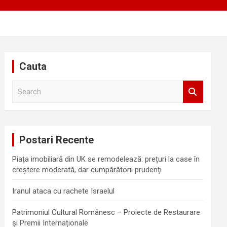
Cauta
S
e
a
r
c
Postari Recente
h
Piața imobiliară din UK se remodelează: prețuri la case în
creștere moderată, dar cumpărătorii prudenți
Iranul ataca cu rachete Israelul
Patrimoniul Cultural Românesc – Proiecte de Restaurare
și Premii Internaționale