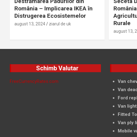
Destrămarea Pădurilor din
Seceta D
România – Implicarea IKEA în
România 
Distrugerea Ecosistemelor
Agricultu
Rurale
august 13, 2024
ziarul de uk
august 13, 
Schimb Valutar
FreeCurrencyRates.com
Van chev
Van dead
Ford rep
Van light
Fitted T
Van ply l
Mobile v