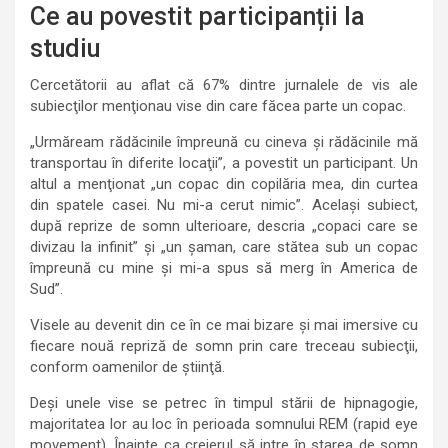
Ce au povestit participanții la
studiu
Cercetătorii au aflat că 67% dintre jurnalele de vis ale
subiecţilor menţionau vise din care făcea parte un copac.
„Urmăream rădăcinile împreună cu cineva şi rădăcinile mă
transportau în diferite locaţii”, a povestit un participant. Un
altul a menţionat „un copac din copilăria mea, din curtea
din spatele casei. Nu mi-a cerut nimic”. Acelaşi subiect,
după reprize de somn ulterioare, descria „copaci care se
divizau la infinit” şi „un şaman, care stătea sub un copac
împreună cu mine şi mi-a spus să merg în America de
Sud”.
Visele au devenit din ce în ce mai bizare şi mai imersive cu
fiecare nouă repriză de somn prin care treceau subiecţii,
conform oamenilor de ştiinţă.
Deşi unele vise se petrec în timpul stării de hipnagogie,
majoritatea lor au loc în perioada somnului REM (rapid eye
movement). Înainte ca creierul să intre în starea de somn