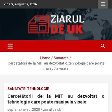
Skip
vineri, august 7, 2026
to
content
Anunturi – Stiri – Informatii Utile
Anunturi UK – Stiri UK – Ziarul
de UK – Ziar Romanesc UK –
Home
Sanatate
Informatii Utile
Cercetătorii de la MIT au dezvoltat o tehnologie care poate
manipula visele
SANATATE
TEHNOLOGIE
Cercetătorii de la MIT au dezvoltat o
tehnologie care poate manipula visele
septembrie 30, 2020
ziarul de uk