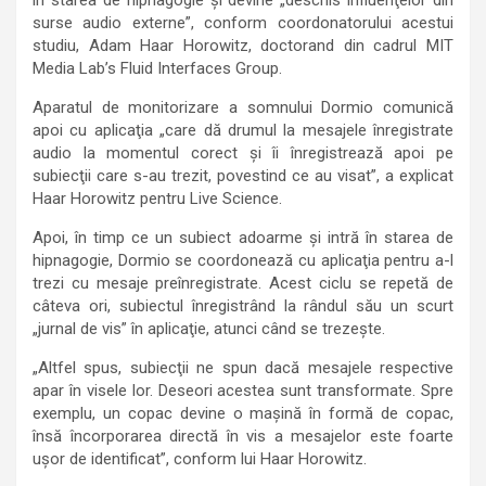
în starea de hipnagogie şi devine „deschis influenţelor din
surse audio externe”, conform coordonatorului acestui
studiu, Adam Haar Horowitz, doctorand din cadrul MIT
Media Lab’s Fluid Interfaces Group.
Aparatul de monitorizare a somnului Dormio comunică
apoi cu aplicaţia „care dă drumul la mesajele înregistrate
audio la momentul corect şi îi înregistrează apoi pe
subiecţii care s-au trezit, povestind ce au visat”, a explicat
Haar Horowitz pentru Live Science.
Apoi, în timp ce un subiect adoarme şi intră în starea de
hipnagogie, Dormio se coordonează cu aplicaţia pentru a-l
trezi cu mesaje preînregistrate. Acest ciclu se repetă de
câteva ori, subiectul înregistrând la rândul său un scurt
„jurnal de vis” în aplicaţie, atunci când se trezeşte.
„Altfel spus, subiecţii ne spun dacă mesajele respective
apar în visele lor. Deseori acestea sunt transformate. Spre
exemplu, un copac devine o maşină în formă de copac,
însă încorporarea directă în vis a mesajelor este foarte
uşor de identificat”, conform lui Haar Horowitz.