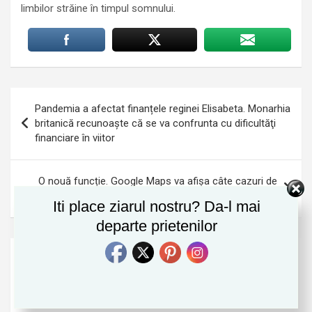
limbilor străine în timpul somnului.
Navigare
Pandemia a afectat finanțele reginei Elisabeta. Monarhia
în
britanică recunoaște că se va confrunta cu dificultăţi
financiare în viitor
articole
O nouă funcție. Google Maps va afişa câte cazuri de
Covid-19 sunt într-o anumită zonă geografică
Iti place ziarul nostru? Da-l mai
departe prietenilor
Cauta
S
e