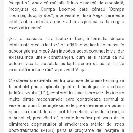
început să visez că mă aflu într-o cascadă de ciocolată,
înconjurat de Oompa Loompa care cântau ‘Oompa
Loompa, doopity doo’”, a povestit el. Însă Vega, care este
intolerant la lactoză, a observat în vis prin cascadă curgea
ciocolată neagră.
„Era o cascadă fără lactoză. Deci, informaţia despre
intoleranţa mea la lactoză se află în conştientul meu sau în
subconştientul meu? Am introdus acest conţinut în vis, dar
existau încă unele constrângeri, cum ar fi faptul că nu
puteam visa la ciocolată cu lapte pentru că acest fel de
ciocolată îmi face rău”, a povestit Vega.
Creşterea creativităţii pentru procese de brainstorming va
fi probabil prima aplicaţie pentru tehnologia de incubare
ţintită a visului (TDI), conform lui Haar Horowitz. Însă cum
multe dintre mecanismele care controlează somnul şi
visele nu sunt bine înţelese, este prea devreme să putem
spune cu exactitate care pot fi beneficiile acestei tehnici, a
adăugat el, precizând că aceste beneficii pot varia de la
eliminarea coşmarurilor şi ameliorarea stărilor de stres
post-traumatic (PTSD) până la programe de învăţare a