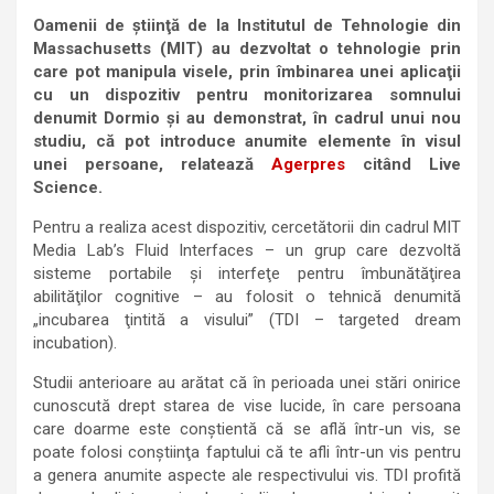
Oamenii de ştiinţă de la Institutul de Tehnologie din
Massachusetts (MIT) au dezvoltat o tehnologie prin
care pot manipula visele, prin îmbinarea unei aplicaţii
cu un dispozitiv pentru monitorizarea somnului
denumit Dormio şi au demonstrat, în cadrul unui nou
studiu, că pot introduce anumite elemente în visul
unei persoane, relatează
Agerpres
citând Live
Science.
Pentru a realiza acest dispozitiv, cercetătorii din cadrul MIT
Media Lab’s Fluid Interfaces – un grup care dezvoltă
sisteme portabile şi interfeţe pentru îmbunătăţirea
abilităţilor cognitive – au folosit o tehnică denumită
„incubarea ţintită a visului” (TDI – targeted dream
incubation).
Studii anterioare au arătat că în perioada unei stări onirice
cunoscută drept starea de vise lucide, în care persoana
care doarme este conştientă că se află într-un vis, se
poate folosi conştiinţa faptului că te afli într-un vis pentru
a genera anumite aspecte ale respectivului vis. TDI profită