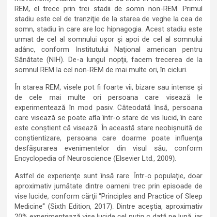
REM, el trece prin trei stadii de somn non-REM. Primul
stadiu este cel de tranziţie de la starea de veghe la cea de
somn, stadiu în care are loc hipnagogia. Acest stadiu este
urmat de cel al somnului uşor şi apoi de cel al somnului
adânc, conform Institutului Naţional american pentru
Sănătate (NIH). De-a lungul nopţii, facem trecerea de la
somnul REM la cel non-REM de mai multe ori, în cicluri.
În starea REM, visele pot fi foarte vii, bizare sau intense şi
de cele mai multe ori persoana care visează le
experimentează în mod pasiv. Câteodată însă, persoana
care visează se poate afla într-o stare de vis lucid, în care
este conştient că visează. În această stare neobişnuită de
conştientizare, persoana care doarme poate influenţa
desfăşurarea evenimentelor din visul său, conform
Encyclopedia of Neuroscience (Elsevier Ltd., 2009).
Astfel de experienţe sunt însă rare. Într-o populaţie, doar
aproximativ jumătate dintre oameni trec prin episoade de
vise lucide, conform cărţii “Principles and Practice of Sleep
Medicine” (Sixth Edition, 2017). Dintre aceştia, aproximativ
20% experimentează vise lucide cel puţin o dată pe lună, iar