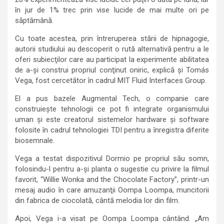
în jur de 1% trec prin vise lucide de mai multe ori pe
săptămână.
Cu toate acestea, prin întreruperea stării de hipnagogie,
autorii studiului au descoperit o rută alternativă pentru a le
oferi subiecţilor care au participat la experimente abilitatea
de a-şi construi propriul conţinut oniric, explică şi Tomás
Vega, fost cercetător în cadrul MIT Fluid Interfaces Group.
El a pus bazele Augmental Tech, o companie care
construieşte tehnologii ce pot fi integrate organismului
uman şi este creatorul sistemelor hardware şi software
folosite în cadrul tehnologiei TDI pentru a înregistra diferite
biosemnale.
Vega a testat dispozitivul Dormio pe propriul său somn,
folosindu-l pentru a-şi planta o sugestie cu privire la filmul
favorit, “Willie Wonka and the Chocolate Factory”, printr-un
mesaj audio în care amuzanţii Oompa Loompa, muncitorii
din fabrica de ciocolată, cântă melodia lor din film.
Apoi, Vega i-a visat pe Oompa Loompa cântând. „Am