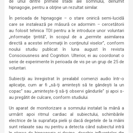
de unul dintre primele stadii ale somnului, denumit
hipnagogie, pentru a obţine un rezultat similar.
În perioada de hipnagogie – o stare onirică semi-lucidă
care se instalează pe măsură ce adormim – cercetătorii
au folosit tehnica TDI pentru a le introduce unor voluntari
„informaţie ţintită”, în scopul de a „permite asimilarea
directă a acestei informaţii în conţinutul viselor”, conform
noului studiu publicat în luna august în revista
Consciousness and Cognition. Ulterior, ei au coordonat o
serie de experimente în perioada de vis pe un grup de 25 de
voluntari.
Subiecţii au înregistrat în prealabil comenzi audio într-o
aplicaţie, cum ar fi „să-ţi aminteşti să te gândeşti la un
copac” sau „aminteşte-ţi să-ţi observi gândurile” şi apoi s-
au pregătit de culcare, conform studiului.
Un aparat de monitorizare a somnului instalat la mână a
urmărit apoi ritmul cardiac al subiectului, schimbările
electrice de la suprafaţa pielii şi dacă degetele de la mâini
sunt relaxate sau nu pentru a detecta când subiectul intră