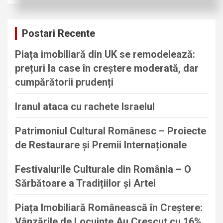
a
r
c
Postari Recente
h
Piața imobiliară din UK se remodelează:
prețuri la case în creștere moderată, dar
cumpărătorii prudenți
Iranul ataca cu rachete Israelul
Patrimoniul Cultural Românesc – Proiecte
de Restaurare și Premii Internaționale
Festivalurile Culturale din România – O
Sărbătoare a Tradițiilor și Artei
Piața Imobiliară Românească în Creștere:
Vânzările de Locuințe Au Crescut cu 16%