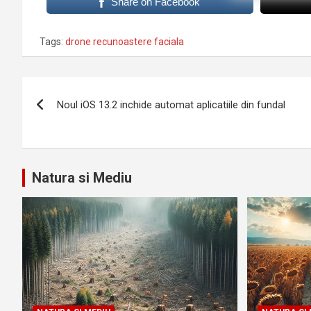
Share on Facebook
Tags:
drone recunoastere faciala
Navigare
Noul iOS 13.2 inchide automat aplicatiile din fundal
în
articole
Natura si Mediu