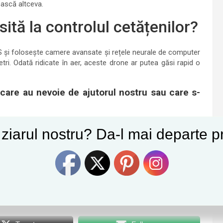
ească altceva.
ită la controlul cetățenilor?
AS și folosește camere avansate și rețele neurale de computer
tri. Odată ridicate în aer, aceste drone ar putea găsi rapid o
are au nevoie de ajutorul nostru sau care s-
semne de întrebare legate de confidențialitatea datelor și de
e ziarul nostru? Da-l mai departe pr
mul pentru Poliția din Scoția insistă că aceasta nu e o dronă
urător. Practic, dronele pot fi lansate pentru a vedea tot ce
 Dronele sunt prevăzute cu un anumit sunet, astfel încât
t să-ți atragă atenția.