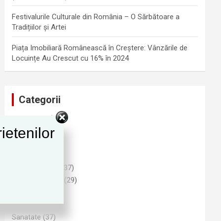
Festivalurile Culturale din România – O Sărbătoare a
Tradițiilor și Artei
Piața Imobiliară Românească în Creștere: Vânzările de
Locuințe Au Crescut cu 16% în 2024
Categorii
Advertising
(1)
ietenilor
Cultura
(25)
Funny
(6)
Imobiliare
(9)
Informatii Utile
(37)
Natura si Mediu
(29)
Noutati
(278)
Politica
(80)
Sanatate
(37)