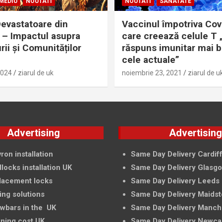
MEDIU
NOUTATI
NOUTATI
SANATATE
evastatoare din
Vaccinul împotriva Cov
– Impactul asupra
care creează celule T 
rii și Comunităților
răspuns imunitar mai 
cele actuale”
2024
ziarul de uk
noiembrie 23, 2021
ziarul de u
Advertising
Advertisin
ron installation
Same Day Delivery Cardif
locks installation UK
Same Day Delivery Glasg
lacement locks
Same Day Delivery Leeds
ing solutions
Same Day Delivery Maids
owbars in the UK
Same Day Delivery Manch
ining cost UK
Same Day Delivery Newca