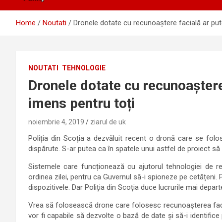
Home
Noutati
Dronele dotate cu recunoaștere facială ar pute
NOUTATI
TEHNOLOGIE
Dronele dotate cu recunoaștere 
imens pentru toți
noiembrie 4, 2019
ziarul de uk
Poliția din Scoția a dezvăluit recent o dronă care se folo
dispărute. S-ar putea ca în spatele unui astfel de proiect să
Sistemele care funcționează cu ajutorul tehnologiei de re
ordinea zilei, pentru ca Guvernul să-i spioneze pe cetățeni.
dispozitivele. Dar Poliția din Scoția duce lucrurile mai depart
Vrea să folosească drone care folosesc recunoașterea facia
vor fi capabile să dezvolte o bază de date și să-i identifice 