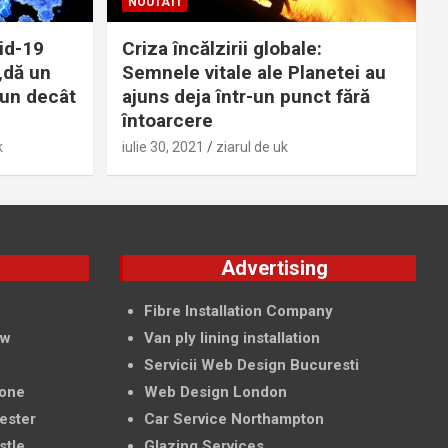
NOUTATI
id-19
Criza încălzirii globale:
„dă un
Semnele vitale ale Planetei au
bun decât
ajuns deja într-un punct fără
întoarcere
k
iulie 30, 2021
ziarul de uk
g
Advertising
f
Fibre Installation Company
ow
Van ply lining installation
Servicii Web Design Bucuresti
tone
Web Design London
ester
Car Service Northampton
stle
Glazing Services