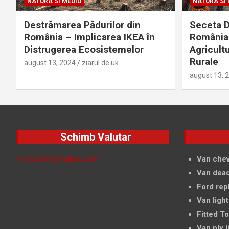
NATURA SI MEDIU
NATURA SI 
Destrămarea Pădurilor din
Seceta D
România – Implicarea IKEA în
România 
Distrugerea Ecosistemelor
Agricultu
Rurale
august 13, 2024
ziarul de uk
august 13, 
Schimb Valutar
FreeCurrencyRates.com
Van chev
Van dead
Ford rep
Van light
Fitted T
Van ply l