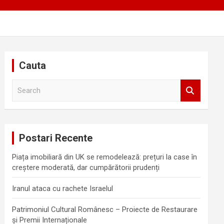
Cauta
S
e
a
r
c
Postari Recente
h
Piața imobiliară din UK se remodelează: prețuri la case în
creștere moderată, dar cumpărătorii prudenți
Iranul ataca cu rachete Israelul
Patrimoniul Cultural Românesc – Proiecte de Restaurare
și Premii Internaționale