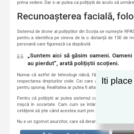
prima vedere. Dar s-ar putea ca polițiștii de acolo să urmăr
Recunoașterea facială, folos
Sistemul de drone al polițiștilor din Scoția se numește RP
pentru a identifica pe cineva de la o distanță de 150 de me
persoană care figurează ca dispărută.
„Suntem aici să găsim oameni. Oameni c
au pierdut”, arată polițiștii scoțieni.
Numai că astfel de tehnologii ridică, fără doar și poate, 
Iti plac
respectarea drepturilor civile. Cei care au dezvoltat siste
pentru spionaj. Realitatea ar putea fi alta, de fapt.
Pentru că polițiștii ar putea sistemul ca un Big Brother zb
mișcă în societate. Cam cum se întâmplă acum în China.
cetățenii să știe când acestea sunt prin zonă.
Nu e un zgomot asurzitor, care să deranjeze, dar e unul meni