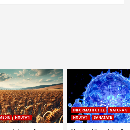
INFORMATII UTILE
NATURA SI
MEDIU
NOUTATI
NOUTATI
SANATATE