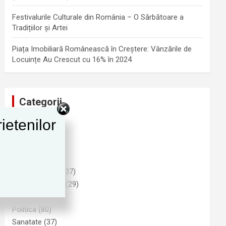
Festivalurile Culturale din România – O Sărbătoare a
Tradițiilor și Artei
Piața Imobiliară Românească în Creștere: Vânzările de
Locuințe Au Crescut cu 16% în 2024
Categorii
ietenilor
Advertising
(1)
Cultura
(25)
Funny
(6)
Imobiliare
(9)
Informatii Utile
(37)
Natura si Mediu
(29)
Noutati
(278)
Politica
(80)
Sanatate
(37)