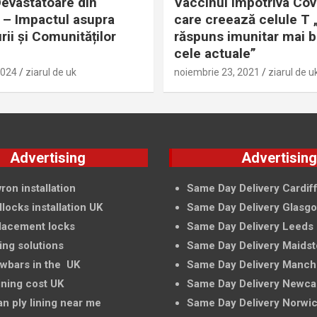
evastatoare din
Vaccinul împotriva Cov
– Impactul asupra
care creează celule T 
rii și Comunităților
răspuns imunitar mai 
cele actuale”
2024
ziarul de uk
noiembrie 23, 2021
ziarul de u
Advertising
Advertisin
ron installation
Same Day Delivery Cardif
locks installation UK
Same Day Delivery Glasg
lacement locks
Same Day Delivery Leeds
ing solutions
Same Day Delivery Maids
owbars in the UK
Same Day Delivery Manch
ining cost UK
Same Day Delivery Newca
an ply lining near me
Same Day Delivery Norwi