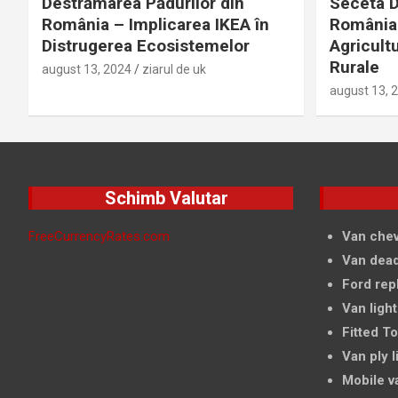
Destrămarea Pădurilor din
Seceta D
România – Implicarea IKEA în
România 
Distrugerea Ecosistemelor
Agricultu
Rurale
august 13, 2024
ziarul de uk
august 13, 
Schimb Valutar
FreeCurrencyRates.com
Van chev
Van dead
Ford rep
Van light
Fitted T
Van ply l
Mobile v