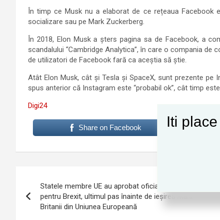
În timp ce Musk nu a elaborat de ce rețeaua Facebook e “
socializare sau pe Mark Zuckerberg.
În 2018, Elon Musk a șters pagina sa de Facebook, a co
scandalului “Cambridge Analytica”, în care o compania de c
de utilizatori de Facebook fară ca aceștia să știe.
Atât Elon Musk, cât și Tesla și SpaceX, sunt prezente pe 
spus anterior că Instagram este “probabil ok”, cât timp es
Digi24
Iti plac
Share on Facebook
Navigare
Statele membre UE au aprobat oficial acordul
în
pentru Brexit, ultimul pas înainte de ieșirea Marii
Britanii din Uniunea Europeană
articole