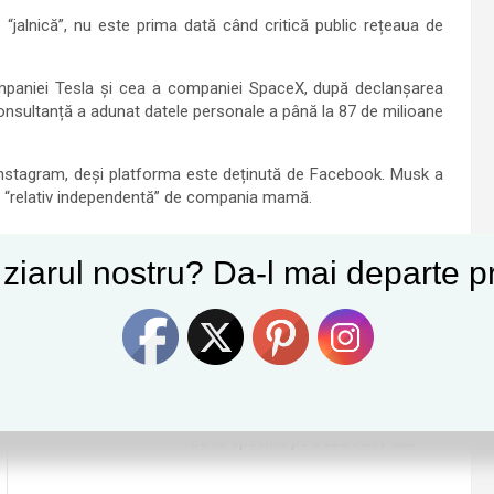
jalnică”, nu este prima dată când critică public rețeaua de
mpaniei Tesla și cea a companiei SpaceX, după declanșarea
onsultanță a adunat datele personale a până la 87 de milioane
Instagram, deși platforma este deținută de Facebook. Musk a
te “relativ independentă” de compania mamă.
e ziarul nostru? Da-l mai departe pr
Tweet
Follow us
Arme biologice care vizează indivizii dintr-un grup
etnic specific pe baza ADN-ului