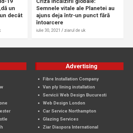
id-19
Criza încălzirii globale:
„dă un
Semnele vitale ale Planetei au
bun decât
ajuns deja într-un punct fără
întoarcere
k
iulie 30, 2021
ziarul de uk
g
Advertising
f
Fibre Installation Company
ow
Van ply lining installation
Servicii Web Design Bucuresti
tone
Web Design London
ester
Car Service Northampton
stle
Glazing Services
ch
Ziar Diaspora International