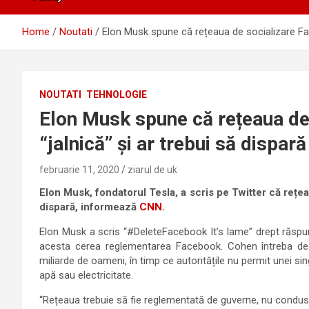
Home
Noutati
Elon Musk spune că rețeaua de socializare Fac
NOUTATI
TEHNOLOGIE
Elon Musk spune că rețeaua de
“jalnică” și ar trebui să dispară
februarie 11, 2020
ziarul de uk
Elon Musk, fondatorul Tesla, a scris pe Twitter că rețea
dispară, informează
CNN
.
Elon Musk a scris “#DeleteFacebook It’s lame” drept răsp
acesta cerea reglementarea Facebook. Cohen întreba de
miliarde de oameni, în timp ce autoritățile nu permit unei si
apă sau electricitate.
“Rețeaua trebuie să fie reglementată de guverne, nu condu