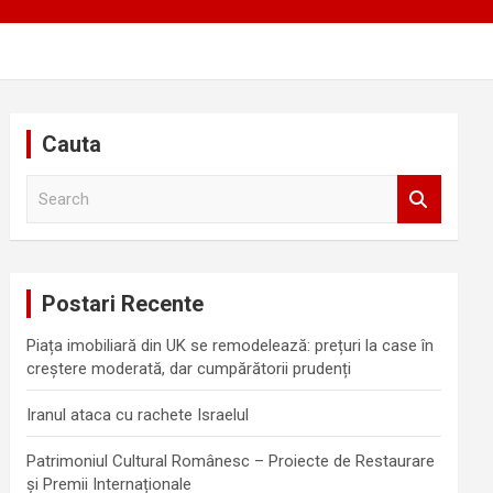
Cauta
S
e
a
r
c
Postari Recente
h
Piața imobiliară din UK se remodelează: prețuri la case în
creștere moderată, dar cumpărătorii prudenți
Iranul ataca cu rachete Israelul
Patrimoniul Cultural Românesc – Proiecte de Restaurare
și Premii Internaționale