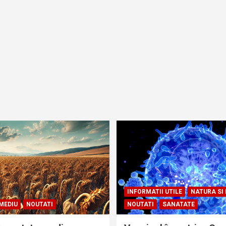
INFORMATII UTILE
NATURA SI
MEDIU
NOUTATI
NOUTATI
SANATATE