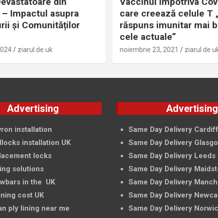
evastatoare din
Vaccinul împotriva Cov
– Impactul asupra
care creează celule T 
rii și Comunităților
răspuns imunitar mai 
cele actuale”
2024
ziarul de uk
noiembrie 23, 2021
ziarul de u
Advertising
Advertisin
ron installation
Same Day Delivery Cardif
locks installation UK
Same Day Delivery Glasg
lacement locks
Same Day Delivery Leeds
ing solutions
Same Day Delivery Maids
owbars in the UK
Same Day Delivery Manch
ining cost UK
Same Day Delivery Newca
an ply lining near me
Same Day Delivery Norwi