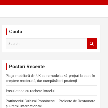
Cauta
S
e
a
r
c
Postari Recente
h
Piața imobiliară din UK se remodelează: prețuri la case în
creștere moderată, dar cumpărătorii prudenți
Iranul ataca cu rachete Israelul
Patrimoniul Cultural Românesc – Proiecte de Restaurare
și Premii Internaționale