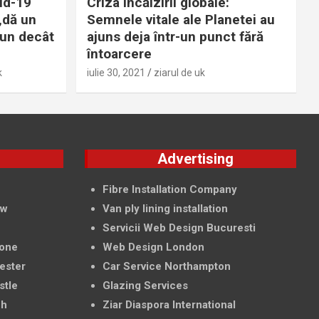
id-19
Criza încălzirii globale:
„dă un
Semnele vitale ale Planetei au
bun decât
ajuns deja într-un punct fără
întoarcere
k
iulie 30, 2021
ziarul de uk
g
Advertising
f
Fibre Installation Company
ow
Van ply lining installation
Servicii Web Design Bucuresti
tone
Web Design London
ester
Car Service Northampton
stle
Glazing Services
ch
Ziar Diaspora International