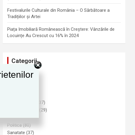
Festivalurile Culturale din România – O Sărbătoare a
Tradițiilor și Artei
Piața Imobiliară Românească în Creștere: Vânzările de
Locuințe Au Crescut cu 16% în 2024
Categorii
ietenilor
Advertising
(1)
Cultura
(25)
Funny
(6)
Imobiliare
(9)
Informatii Utile
(37)
Natura si Mediu
(29)
Noutati
(278)
Politica
(80)
Sanatate
(37)