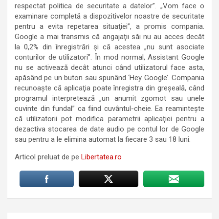
respectat politica de securitate a datelor”. „Vom face o
examinare completă a dispozitivelor noastre de securitate
pentru a evita repetarea situaţiei”, a promis compania.
Google a mai transmis că angajaţii săi nu au acces decât
la 0,2% din înregistrări şi că acestea „nu sunt asociate
conturilor de utilizatori”. În mod normal, Assistant Google
nu se activează decât atunci când utilizatorul face asta,
apăsând pe un buton sau spunând ‘Hey Google’. Compania
recunoaşte că aplicaţia poate înregistra din greşeală, când
programul interpretează „un anumit zgomot sau unele
cuvinte din fundal” ca fiind cuvântul-cheie. Ea reaminteşte
că utilizatorii pot modifica parametrii aplicaţiei pentru a
dezactiva stocarea de date audio pe contul lor de Google
sau pentru a le elimina automat la fiecare 3 sau 18 luni.
Articol preluat de pe
Libertatea.ro