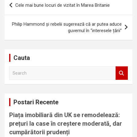
Navigare
Cele mai bune locuri de vizitat în Marea Britanie
în
articole
Philip Hammond și rebelii sugerează că ar putea aduce
guvernul în “interesele țării”
Cauta
S
e
a
r
c
Postari Recente
h
Piața imobiliară din UK se remodelează:
prețuri la case în creștere moderată, dar
cumpărătorii prudenți