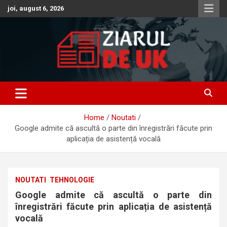
Skip
joi, august 6, 2026
to
content
Anunturi – Stiri – Informatii Utile
Anunturi UK – Stiri UK – Ziarul
de UK – Ziar Romanesc UK –
Home
Noutati
Informatii Utile
Google admite că ascultă o parte din înregistrări făcute prin
aplicația de asistență vocală
NOUTATI
TEHNOLOGIE
Google admite că ascultă o parte din
înregistrări făcute prin aplicația de asistență
vocală