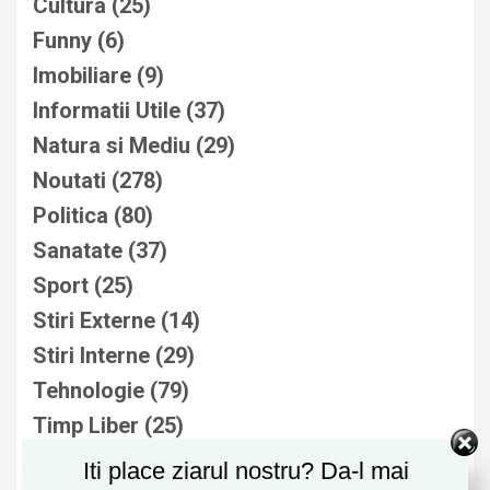
Cultura
(25)
Funny
(6)
Imobiliare
(9)
Informatii Utile
(37)
Natura si Mediu
(29)
Noutati
(278)
Politica
(80)
Sanatate
(37)
Sport
(25)
Stiri Externe
(14)
Stiri Interne
(29)
Tehnologie
(79)
Timp Liber
(25)
Uncategorized
(5)
Iti place ziarul nostru? Da-l mai