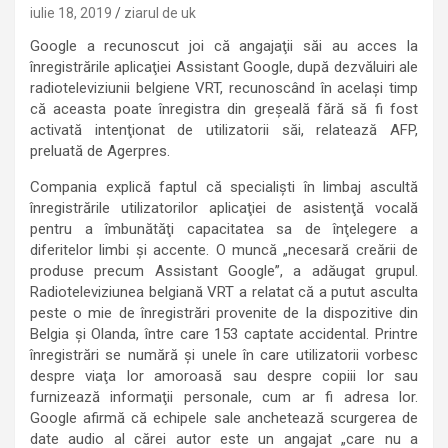
iulie 18, 2019
ziarul de uk
Google a recunoscut joi că angajaţii săi au acces la
înregistrările aplicaţiei Assistant Google, după dezvăluiri ale
radioteleviziunii belgiene VRT, recunoscând în acelaşi timp
că aceasta poate înregistra din greşeală fără să fi fost
activată intenţionat de utilizatorii săi, relatează AFP,
preluată de Agerpres.
Compania explică faptul că specialişti în limbaj ascultă
înregistrările utilizatorilor aplicaţiei de asistenţă vocală
pentru a îmbunătăţi capacitatea sa de înţelegere a
diferitelor limbi şi accente. O muncă „necesară creării de
produse precum Assistant Google”, a adăugat grupul.
Radioteleviziunea belgiană VRT a relatat că a putut asculta
peste o mie de înregistrări provenite de la dispozitive din
Belgia şi Olanda, între care 153 captate accidental. Printre
înregistrări se numără şi unele în care utilizatorii vorbesc
despre viaţa lor amoroasă sau despre copiii lor sau
furnizează informaţii personale, cum ar fi adresa lor.
Google afirmă că echipele sale anchetează scurgerea de
date audio al cărei autor este un angajat „care nu a