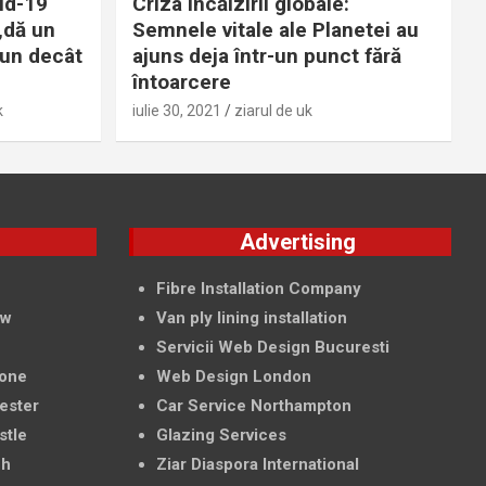
id-19
Criza încălzirii globale:
„dă un
Semnele vitale ale Planetei au
bun decât
ajuns deja într-un punct fără
întoarcere
k
iulie 30, 2021
ziarul de uk
g
Advertising
f
Fibre Installation Company
ow
Van ply lining installation
Servicii Web Design Bucuresti
tone
Web Design London
ester
Car Service Northampton
stle
Glazing Services
ch
Ziar Diaspora International