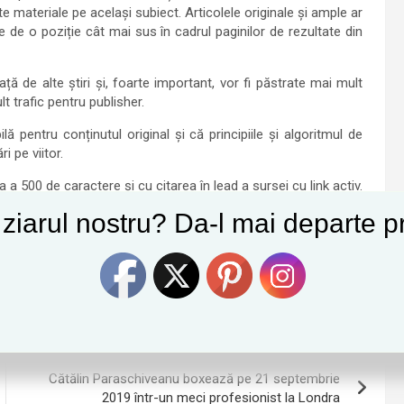
te materiale pe același subiect. Articolele originale și ample ar
de o poziție cât mai sus în cadrul paginilor de rezultate din
ață de alte știri și, foarte important, vor fi păstrate mai mult
 trafic pentru publisher.
ă pentru conținutul original și că principiile și algoritmul de
i pe viitor.
ta a 500 de caractere şi cu citarea în lead a sursei cu link activ.
egii 8/1996 privind dreptul de autor.
e ziarul nostru? Da-l mai departe pr
Tweet
Follow us
s algoritm
Cătălin Paraschiveanu boxează pe 21 septembrie
2019 într-un meci profesionist la Londra