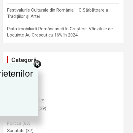
Festivalurile Culturale din România – O Sărbătoare a
Tradițiilor și Artei
Piața Imobiliară Românească în Creștere: Vânzările de
Locuințe Au Crescut cu 16% în 2024
Categorii
ietenilor
Advertising
(1)
Cultura
(25)
Funny
(6)
Imobiliare
(9)
Informatii Utile
(37)
Natura si Mediu
(29)
Noutati
(278)
Politica
(80)
Sanatate
(37)