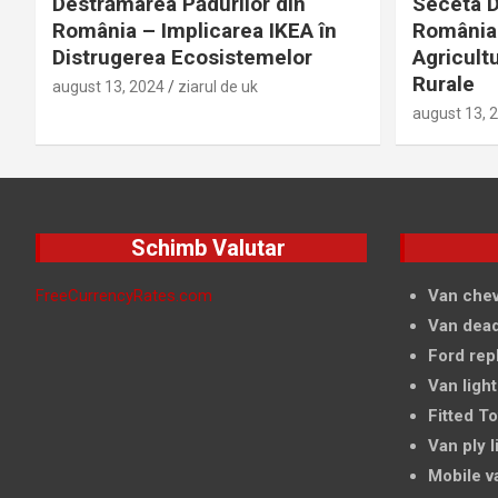
Destrămarea Pădurilor din
Seceta D
România – Implicarea IKEA în
România 
Distrugerea Ecosistemelor
Agricultu
Rurale
august 13, 2024
ziarul de uk
august 13, 
Schimb Valutar
FreeCurrencyRates.com
Van chev
Van dead
Ford rep
Van light
Fitted T
Van ply l
Mobile v