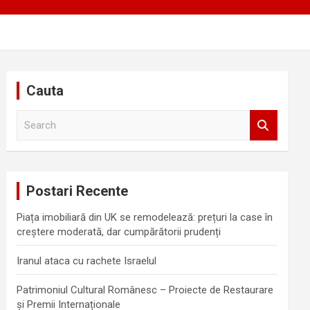
Cauta
S
e
a
r
c
Postari Recente
h
Piața imobiliară din UK se remodelează: prețuri la case în
creștere moderată, dar cumpărătorii prudenți
Iranul ataca cu rachete Israelul
Patrimoniul Cultural Românesc – Proiecte de Restaurare
și Premii Internaționale