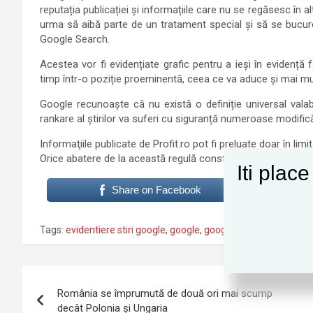
reputația publicației și informațiile care nu se regăsesc în al
urma să aibă parte de un tratament special și să se bucure 
Google Search.
Acestea vor fi evidențiate grafic pentru a ieși în evidență f
timp într-o poziție proeminentă, ceea ce va aduce și mai mult
Google recunoaște că nu există o definiție universal valabil
rankare al știrilor va suferi cu siguranță numeroase modificăr
Informaţiile publicate de Profit.ro pot fi preluate doar în limi
Orice abatere de la această regulă constituie o încălcare a L
Iti plac
Share on Facebook
Tags:
evidentiere stiri google
,
google
,
google news
,
google new
Navigare
România se împrumută de două ori mai scump
în
decât Polonia și Ungaria