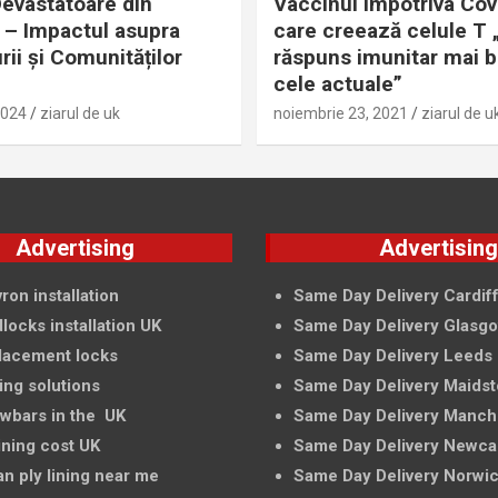
evastatoare din
Vaccinul împotriva Cov
– Impactul asupra
care creează celule T 
rii și Comunităților
răspuns imunitar mai 
cele actuale”
2024
ziarul de uk
noiembrie 23, 2021
ziarul de u
Advertising
Advertisin
ron installation
Same Day Delivery Cardif
locks installation UK
Same Day Delivery Glasg
lacement locks
Same Day Delivery Leeds
ing solutions
Same Day Delivery Maids
owbars in the UK
Same Day Delivery Manch
ining cost UK
Same Day Delivery Newca
an ply lining near me
Same Day Delivery Norwi