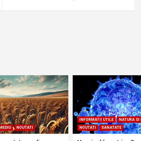
INFORMATII UTILE
NATURA SI
MEDIU
NOUTATI
NOUTATI
SANATATE