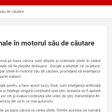
l său de căutare
inale în motorul său de căutare
mul pe baza cărora sunt afișate și ordonate știrile în cadrul
 ample să fie plasate deasupra . Google a anunțat că va aduce,
par știrile în motorul său de căutare, promițând să avantajeze
numit subiect.
ială pentru a face acest lucru. Însă, cum inteligența artificială
și înțelege singură conținutul unei știri, aceasta va fi ajutată
 citi și evalua conținutul site-urilor de știri, transmițând AI-
opereze din ce în ce mai autonom.
te pe baza cărora va ranka știrile. Printre acestea se numără