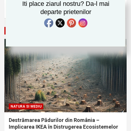
Timp Liber
(25)
Iti place ziarul nostru? Da-l mai
Uncategorized
(5)
departe prietenilor
Natura si Mediu
NATURA SI MEDIU
Destrămarea Pădurilor din România –
Implicarea IKEA în Distrugerea Ecosistemelor