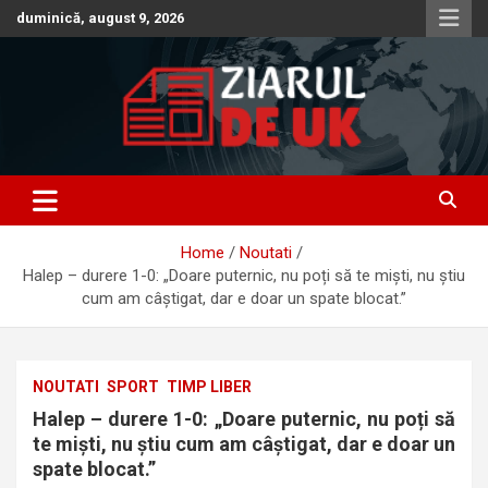
Skip
duminică, august 9, 2026
to
content
Anunturi – Stiri – Informatii Utile
Anunturi UK – Stiri UK – Ziarul
de UK – Ziar Romanesc UK –
Home
Noutati
Informatii Utile
Halep – durere 1-0: „Doare puternic, nu poți să te miști, nu știu
cum am câștigat, dar e doar un spate blocat.”
NOUTATI
SPORT
TIMP LIBER
Halep – durere 1-0: „Doare puternic, nu poți să
te miști, nu știu cum am câștigat, dar e doar un
spate blocat.”