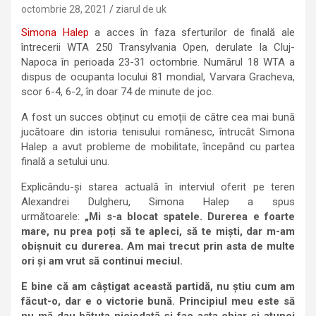
octombrie 28, 2021
ziarul de uk
Simona Halep
a acces în faza sferturilor de finală ale
întrecerii WTA 250 Transylvania Open, derulate la Cluj-
Napoca în perioada 23-31 octombrie. Numărul 18 WTA a
dispus de ocupanta locului 81 mondial, Varvara Gracheva,
scor 6-4, 6-2, în doar 74 de minute de joc.
A fost un succes obținut cu emoții de către cea mai bună
jucătoare din istoria tenisului românesc, întrucât Simona
Halep a avut probleme de mobilitate, începând cu partea
finală a setului unu.
Explicându-și starea actuală în interviul oferit pe teren
Alexandrei Dulgheru, Simona Halep a spus
următoarele:
„Mi s-a blocat spatele. Durerea e foarte
mare, nu prea poți să te apleci, să te miști, dar m-am
obișnuit cu durerea. Am mai trecut prin asta de multe
ori și am vrut să continui meciul.
E bine că am câștigat această partidă, nu știu cum am
făcut-o, dar e o victorie bună. Principiul meu este să