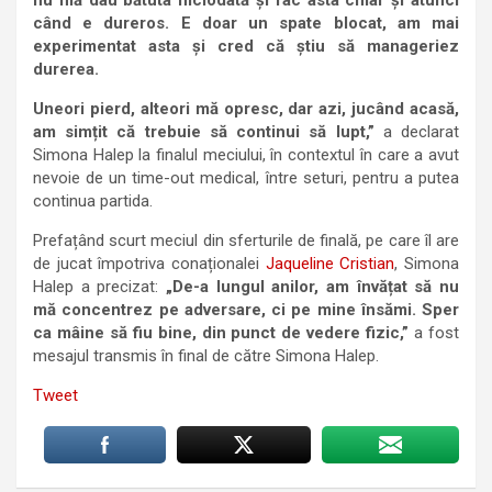
nu mă dau bătuta niciodată și fac asta chiar și atunci
când e dureros. E doar un spate blocat, am mai
experimentat asta și cred că știu să manageriez
durerea.
Uneori pierd, alteori mă opresc, dar azi, jucând acasă,
am simțit că trebuie să continui să lupt,”
a declarat
Simona Halep la finalul meciului, în contextul în care a avut
nevoie de un time-out medical, între seturi, pentru a putea
continua partida.
Prefațând scurt meciul din sferturile de finală, pe care îl are
de jucat împotriva conaționalei
Jaqueline Cristian
, Simona
Halep a precizat:
„De-a lungul anilor, am învățat să nu
mă concentrez pe adversare, ci pe mine însămi. Sper
ca mâine să fiu bine, din punct de vedere fizic,”
a fost
mesajul transmis în final de către Simona Halep.
Tweet