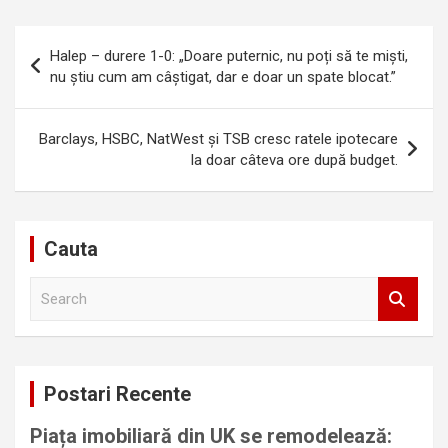
Navigare
Halep – durere 1-0: „Doare puternic, nu poți să te miști,
în
nu știu cum am câștigat, dar e doar un spate blocat.”
articole
Barclays, HSBC, NatWest și TSB cresc ratele ipotecare
la doar câteva ore după budget.
Cauta
S
e
a
r
c
Postari Recente
h
Piața imobiliară din UK se remodelează: