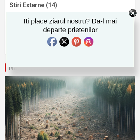
Stiri Externe
(14)
Stiri Interne
(29)
Iti place ziarul nostru? Da-l mai
Tehnologie
(79)
departe prietenilor
Timp Liber
(25)
Uncategorized
(5)
Natura si Mediu