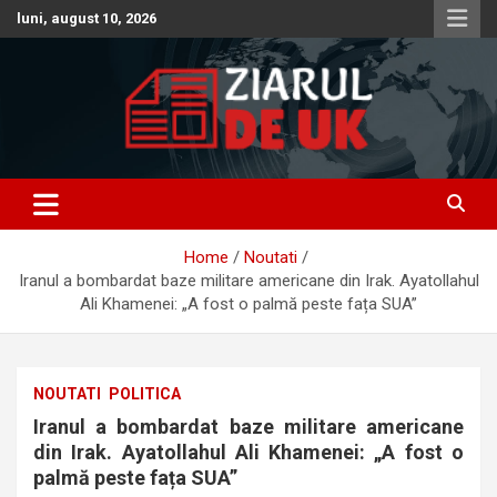
Skip
luni, august 10, 2026
to
content
Anunturi – Stiri – Informatii Utile
Anunturi UK – Stiri UK – Ziarul
de UK – Ziar Romanesc UK –
Home
Noutati
Informatii Utile
Iranul a bombardat baze militare americane din Irak. Ayatollahul
Ali Khamenei: „A fost o palmă peste fața SUA”
NOUTATI
POLITICA
Iranul a bombardat baze militare americane
din Irak. Ayatollahul Ali Khamenei: „A fost o
palmă peste fața SUA”