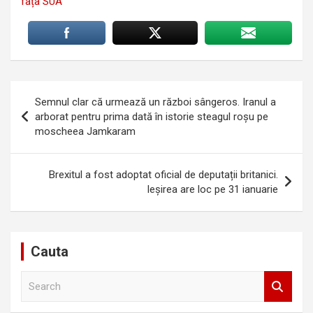
fața SUA”
Navigare
Semnul clar că urmează un război sângeros. Iranul a
în
arborat pentru prima dată în istorie steagul roşu pe
moscheea Jamkaram
articole
Brexitul a fost adoptat oficial de deputații britanici.
Ieșirea are loc pe 31 ianuarie
Cauta
S
e
a