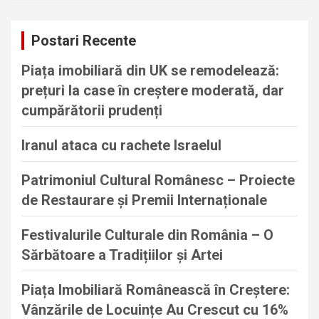
r
c
Postari Recente
h
Piața imobiliară din UK se remodelează:
prețuri la case în creștere moderată, dar
cumpărătorii prudenți
Iranul ataca cu rachete Israelul
Patrimoniul Cultural Românesc – Proiecte
de Restaurare și Premii Internaționale
Festivalurile Culturale din România – O
Sărbătoare a Tradițiilor și Artei
Piața Imobiliară Românească în Creștere:
Vânzările de Locuințe Au Crescut cu 16%