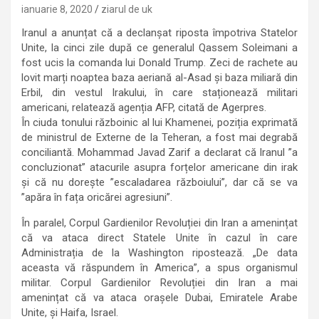
ianuarie 8, 2020
ziarul de uk
Iranul a anunțat că a declanșat riposta împotriva Statelor
Unite, la cinci zile după ce generalul Qassem Soleimani a
fost ucis la comanda lui Donald Trump. Zeci de rachete au
lovit marți noaptea baza aeriană al-Asad și baza miliară din
Erbil, din vestul Irakului, în care staționează militari
americani, relatează agenția AFP, citată de Agerpres.
În ciuda tonului războinic al lui Khamenei, poziția exprimată
de ministrul de Externe de la Teheran, a fost mai degrabă
conciliantă. Mohammad Javad Zarif a declarat că Iranul ”a
concluzionat” atacurile asupra forțelor americane din irak
și că nu dorește ”escaladarea războiului”, dar că se va
”apăra în fața oricărei agresiuni”.
În paralel, Corpul Gardienilor Revoluției din Iran a amenințat
că va ataca direct Statele Unite în cazul în care
Administrația de la Washington ripostează. „De data
aceasta vă răspundem în America”, a spus organismul
militar. Corpul Gardienilor Revoluției din Iran a mai
amenințat că va ataca orașele Dubai, Emiratele Arabe
Unite, și Haifa, Israel.