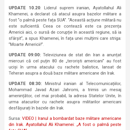
UPDATE 10.20
: Liderul suprem iranian, Ayatollahul Ali
Khamenei, a declarat că atacul asupra bazelor militare a
fost ”o palmă peste fața SUA”. ”Această acțiune militară nu
este suficientă. Ceea ce contează este ca prezența
Americii aici, o sursă de corupție în această regiune, să ia
sfârșit”, a spus Khamenei, în fața unei mulțimi care striga:
”Moarte Americii!”.
UPDATE 09:00:
Televiziunea de stat din Iran a anunțat
miercuri că cel puțin 80 de „teroriști americani” au fost
uciși în urma atacului cu rachete balistice, lansat de
Teheran asupra a două baze militare americane din Irak.
UPDATE 08:30:
Ministrul iranian al Telecomunicațiilor,
Mohammad Javad Azari Jahromi, a trimis un mesaj
amenințător, cel mai probabil, la adresa Statelor Unite, în
urma atacurilor cu rachete asupra militarilor americani
desfășurați în bazele din Irak.
Sursa:
VIDEO | Iranul a bombardat baze militare americane
din Irak. Ayatollahul Ali Khamenei: „A fost o palmă peste