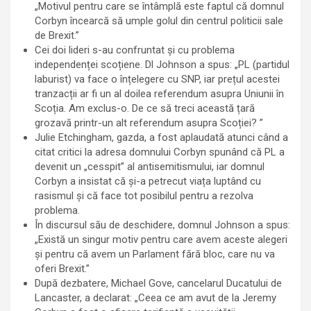
„Motivul pentru care se întâmplă este faptul că domnul
Corbyn încearcă să umple golul din centrul politicii sale
de Brexit.”
Cei doi lideri s-au confruntat și cu problema
independenței scoțiene. Dl Johnson a spus: „PL (partidul
laburist) va face o înțelegere cu SNP, iar prețul acestei
tranzacții ar fi un al doilea referendum asupra Uniunii în
Scoția. Am exclus-o. De ce să treci această țară
grozavă printr-un alt referendum asupra Scoției? ”
Julie Etchingham, gazda, a fost aplaudată atunci când a
citat critici la adresa domnului Corbyn spunând că PL a
devenit un „cesspit” al antisemitismului, iar domnul
Corbyn a insistat că și-a petrecut viața luptând cu
rasismul și că face tot posibilul pentru a rezolva
problema.
În discursul său de deschidere, domnul Johnson a spus:
„Există un singur motiv pentru care avem aceste alegeri
și pentru că avem un Parlament fără bloc, care nu va
oferi Brexit.”
După dezbatere, Michael Gove, cancelarul Ducatului de
Lancaster, a declarat: „Ceea ce am avut de la Jeremy