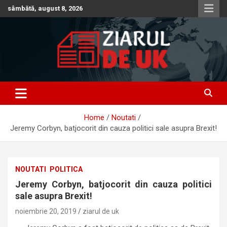
Skip
sâmbătă, august 8, 2026
to
content
Anunturi – Stiri – Informatii Utile
Anunturi UK – Stiri UK – Ziarul
de UK – Ziar Romanesc UK –
Home
Noutati
Informatii Utile
Jeremy Corbyn, batjocorit din cauza politici sale asupra Brexit!
NOUTATI
POLITICA
Jeremy Corbyn, batjocorit din cauza politici
sale asupra Brexit!
noiembrie 20, 2019
ziarul de uk