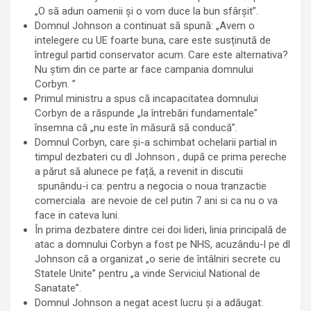
„O să adun oamenii și o vom duce la bun sfârșit”.
Domnul Johnson a continuat să spună: „Avem o
intelegere cu UE foarte buna, care este susținută de
întregul partid conservator acum. Care este alternativa?
Nu știm din ce parte ar face campania domnului
Corbyn. ”
Primul ministru a spus că incapacitatea domnului
Corbyn de a răspunde „la întrebări fundamentale”
însemna că „nu este în măsură să conducă”.
Domnul Corbyn, care și-a schimbat ochelarii partial in
timpul dezbateri cu dl Johnson , după ce prima pereche
a părut să alunece pe față, a revenit in discutii
spunându-i ca: pentru a negocia o noua tranzactie
comerciala are nevoie de cel putin 7 ani si ca nu o va
face in cateva luni.
În prima dezbatere dintre cei doi lideri, linia principală de
atac a domnului Corbyn a fost pe NHS, acuzându-l pe dl
Johnson că a organizat „o serie de întâlniri secrete cu
Statele Unite” pentru „a vinde Serviciul National de
Sanatate”.
Domnul Johnson a negat acest lucru și a adăugat: