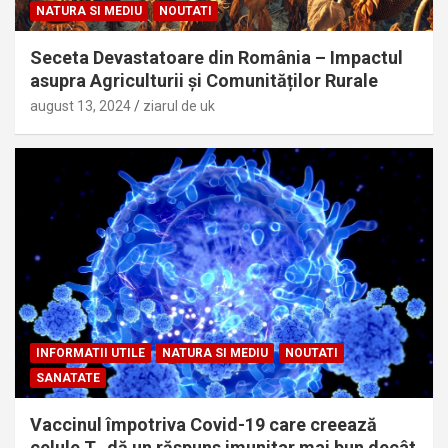
NATURA SI MEDIU
NOUTATI
Seceta Devastatoare din România – Impactul
asupra Agriculturii și Comunităților Rurale
august 13, 2024
ziarul de uk
INFORMATII UTILE
NATURA SI MEDIU
NOUTATI
SANATATE
Vaccinul împotriva Covid-19 care creează
celule T „dă un răspuns imunitar mai bun decât