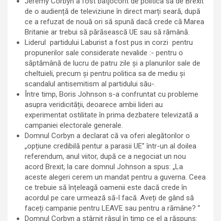
Jeremy Corbyn a fost batjocorit de politica sa de Brexit
de o audiență de televiziune în direct marți seară, după
ce a refuzat de nouă ori să spună dacă crede că Marea
Britanie ar trebui să părăsească UE sau să rămână.
Liderul partidului Laburist a fost pus in corzi pentru
propunerilor sale considerate nevalide :- pentru o
săptămână de lucru de patru zile și a planurilor sale de
cheltuieli, precum și pentru politica sa de mediu și
scandalul antisemitism al partidului său-.
Între timp, Boris Johnson s-a confruntat cu probleme
asupra veridicității, deoarece ambii lideri au
experimentat ostilitate în prima dezbatere televizată a
campaniei electorale generale.
Domnul Corbyn a declarat că va oferi alegătorilor o
„opțiune credibilă pentur a parasii UE” într-un al doilea
referendum, anul viitor, după ce a negociat un nou
acord Brexit, la care domnul Johnson a spus: „La
aceste alegeri cerem un mandat pentru a guverna. Ceea
ce trebuie să înțeleagă oamenii este dacă crede în
acordul pe care urmează să-l facă. Aveți de gând să
faceți campanie pentru LEAVE sau pentru a rămâne? ”
Domnul Corbyn a stârnit râsul în timp ce el a răspuns: