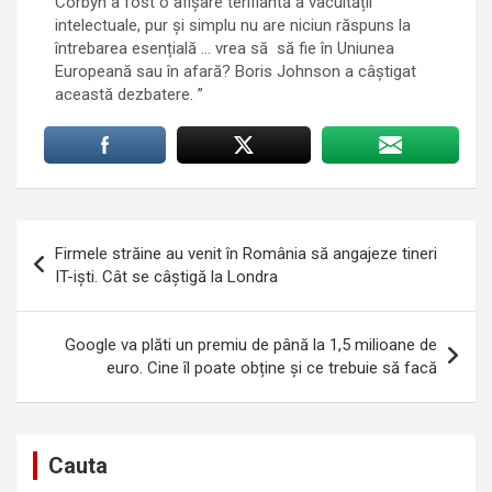
Corbyn a fost o afișare terifiantă a vacuității
intelectuale, pur și simplu nu are niciun răspuns la
întrebarea esențială … vrea să să fie în Uniunea
Europeană sau în afară? Boris Johnson a câștigat
această dezbatere. ”
Navigare
Firmele străine au venit în România să angajeze tineri
în
IT-iști. Cât se câștigă la Londra
articole
Google va plăti un premiu de până la 1,5 milioane de
euro. Cine îl poate obține și ce trebuie să facă
Cauta