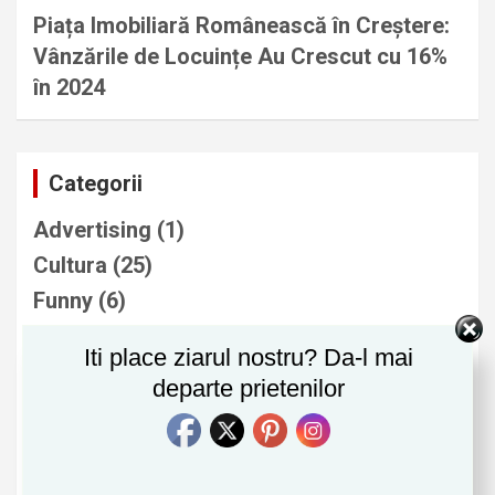
Piața Imobiliară Românească în Creștere:
Vânzările de Locuințe Au Crescut cu 16%
în 2024
Categorii
Advertising
(1)
Cultura
(25)
Funny
(6)
Imobiliare
(9)
Iti place ziarul nostru? Da-l mai
Informatii Utile
(37)
departe prietenilor
Natura si Mediu
(29)
Noutati
(278)
Politica
(80)