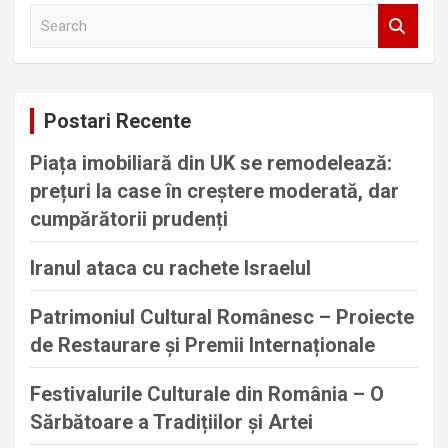
S
e
a
r
c
Postari Recente
h
Piața imobiliară din UK se remodelează:
prețuri la case în creștere moderată, dar
cumpărătorii prudenți
Iranul ataca cu rachete Israelul
Patrimoniul Cultural Românesc – Proiecte
de Restaurare și Premii Internaționale
Festivalurile Culturale din România – O
Sărbătoare a Tradițiilor și Artei