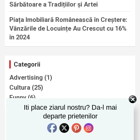
Sărbătoare a Tradițiilor și Artei
Piața Imobiliară Românească în Creștere:
Vânzările de Locuințe Au Crescut cu 16%
în 2024
Categorii
Advertising
(1)
Cultura
(25)
Funny
(6)
Iti place ziarul nostru? Da-l mai
Imobiliare
(9)
departe prietenilor
Informatii Utile
(37)
Natura si Mediu
(29)
Noutati
(278)