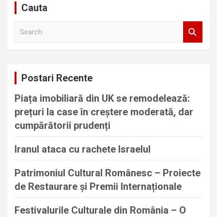
Cauta
S
e
a
r
c
Postari Recente
h
Piața imobiliară din UK se remodelează:
prețuri la case în creștere moderată, dar
cumpărătorii prudenți
Iranul ataca cu rachete Israelul
Patrimoniul Cultural Românesc – Proiecte
de Restaurare și Premii Internaționale
Festivalurile Culturale din România – O