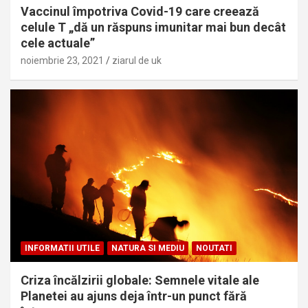
Vaccinul împotriva Covid-19 care creează
celule T „dă un răspuns imunitar mai bun decât
cele actuale”
noiembrie 23, 2021
ziarul de uk
INFORMATII UTILE
NATURA SI MEDIU
NOUTATI
Criza încălzirii globale: Semnele vitale ale
Planetei au ajuns deja într-un punct fără