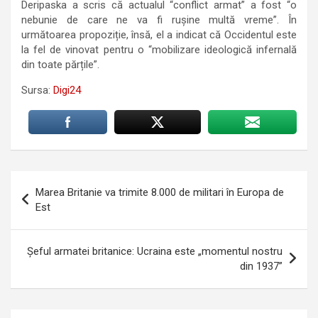
Deripaska a scris că actualul “conflict armat” a fost “o
nebunie de care ne va fi rușine multă vreme”. În
următoarea propoziție, însă, el a indicat că Occidentul este
la fel de vinovat pentru o “mobilizare ideologică infernală
din toate părțile”.
Sursa:
Digi24
Navigare
Marea Britanie va trimite 8.000 de militari în Europa de
în
Est
articole
Șeful armatei britanice: Ucraina este „momentul nostru
din 1937”