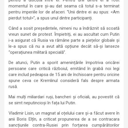
pentru a discuta între ei. Pentru unii dintre ei a fost
momentul în care și-au dat seama că totul s-a terminat
pentru imperiile lor de afaceri. “Unii dintre ei au spus: <Am
pierdut totul>”, a spus unul dintre participanți.
Când a sosit președintele, nimeni nu a îndrăznit să scoată
vreun sunet de protest. Împietriți, ei au ascultat cum Putin
i-a asigurat că Rusia va rămâne parte a piețelor globale și
le-a spus că nu a avut altă opțiune decât să-și lanseze
“operațiunea militară specială”.
De atunci, Putin a sporit amenințările împotriva oricărei
persoane care critică războiul, emitând în grabă noi legi
care includ pedeapsa de 15 ani de închisoare pentru oricine
spune ceva ce Kremlinul consideră fals despre armata
rusă.
Mai mulți miliardari ruși, bancheri și oficiali, au povestit că
se simt neputincioși în fața lui Putin.
Vladimir Lisin, un magnat al oțelului care și-a făcut avere în
anii Boris Elțîn, a criticat propunerea de a se contracara
sancțiunile contra-Rusiei prin forțarea cumpărătorilor