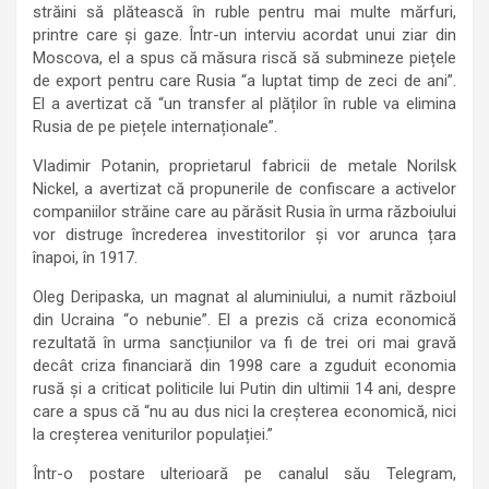
străini să plătească în ruble pentru mai multe mărfuri,
printre care și gaze. Într-un interviu acordat unui ziar din
Moscova, el a spus că măsura riscă să submineze piețele
de export pentru care Rusia “a luptat timp de zeci de ani”.
El a avertizat că “un transfer al plăților în ruble va elimina
Rusia de pe piețele internaționale”.
Vladimir Potanin, proprietarul fabricii de metale Norilsk
Nickel, a avertizat că propunerile de confiscare a activelor
companiilor străine care au părăsit Rusia în urma războiului
vor distruge încrederea investitorilor și vor arunca țara
înapoi, în 1917.
Oleg Deripaska, un magnat al aluminiului, a numit războiul
din Ucraina “o nebunie”. El a prezis că criza economică
rezultată în urma sancțiunilor va fi de trei ori mai gravă
decât criza financiară din 1998 care a zguduit economia
rusă și a criticat politicile lui Putin din ultimii 14 ani, despre
care a spus că “nu au dus nici la creșterea economică, nici
la creșterea veniturilor populației.”
Într-o postare ulterioară pe canalul său Telegram,