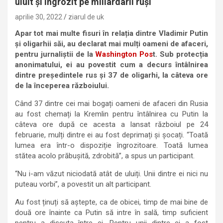
uluit și îngrozit pe miliardarii ruși
aprilie 30, 2022
ziarul de uk
Apar tot mai multe fisuri în relația dintre Vladimir Putin
și oligarhii săi, au declarat mai mulți oameni de afaceri,
pentru jurnaliștii de la
Washington Pos
t. Sub protecția
anonimatului, ei au povestit cum a decurs întâlnirea
dintre președintele rus și 37 de oligarhi, la câteva ore
de la începerea războiului.
Când 37 dintre cei mai bogați oameni de afaceri din Rusia
au fost chemați la Kremlin pentru întâlnirea cu Putin la
câteva ore după ce acesta a lansat războiul pe 24
februarie, mulți dintre ei au fost deprimați și șocați. “Toată
lumea era într-o dispoziție îngrozitoare. Toată lumea
stătea acolo prăbușită, zdrobită”, a spus un participant.
“Nu i-am văzut niciodată atât de uluiți. Unii dintre ei nici nu
puteau vorbi”, a povestit un alt participant.
Au fost ținuți să aștepte, ca de obicei, timp de mai bine de
două ore înainte ca Putin să intre în sală, timp suficient