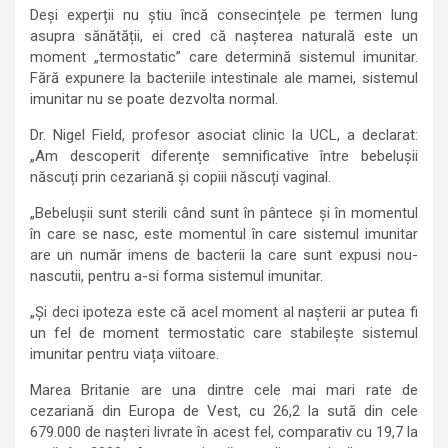
Deși experții nu știu încă consecințele pe termen lung
asupra sănătății, ei cred că nașterea naturală este un
moment „termostatic” care determină sistemul imunitar.
Fără expunere la bacteriile intestinale ale mamei, sistemul
imunitar nu se poate dezvolta normal.
Dr. Nigel Field, profesor asociat clinic la UCL, a declarat:
„Am descoperit diferențe semnificative între bebelușii
născuți prin cezariană și copiii născuți vaginal.
„Bebelușii sunt sterili când sunt în pântece și în momentul
în care se nasc, este momentul în care sistemul imunitar
are un număr imens de bacterii la care sunt expusi nou-
nascutii, pentru a-si forma sistemul imunitar.
„Și deci ipoteza este că acel moment al nașterii ar putea fi
un fel de moment termostatic care stabilește sistemul
imunitar pentru viața viitoare.
Marea Britanie are una dintre cele mai mari rate de
cezariană din Europa de Vest, cu 26,2 la sută din cele
679.000 de nașteri livrate în acest fel, comparativ cu 19,7 la