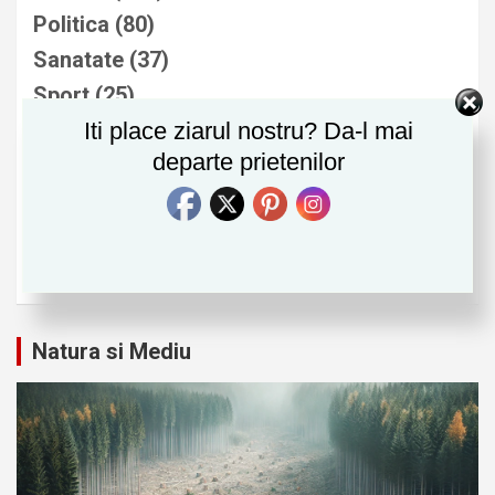
Politica
(80)
Sanatate
(37)
Sport
(25)
Stiri Externe
Iti place ziarul nostru? Da-l mai
(14)
departe prietenilor
Stiri Interne
(29)
Tehnologie
(79)
Timp Liber
(25)
Uncategorized
(5)
Natura si Mediu