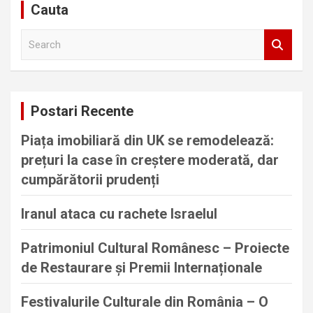
Cauta
S
e
a
r
c
Postari Recente
h
Piața imobiliară din UK se remodelează:
prețuri la case în creștere moderată, dar
cumpărătorii prudenți
Iranul ataca cu rachete Israelul
Patrimoniul Cultural Românesc – Proiecte
de Restaurare și Premii Internaționale
Festivalurile Culturale din România – O