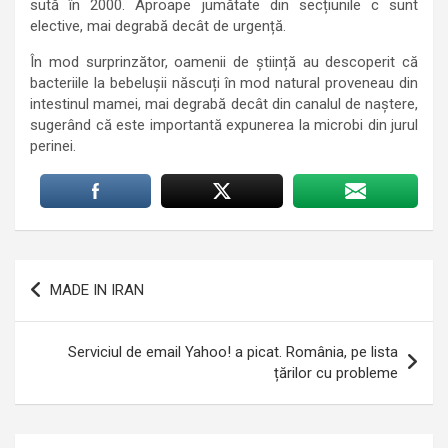
sută în 2000. Aproape jumătate din secțiunile c sunt
elective, mai degrabă decât de urgență.
În mod surprinzător, oamenii de știință au descoperit că
bacteriile la bebelușii născuți în mod natural proveneau din
intestinul mamei, mai degrabă decât din canalul de naștere,
sugerând că este importantă expunerea la microbi din jurul
perinei.
Navigare
MADE IN IRAN
în
articole
Serviciul de email Yahoo! a picat. România, pe lista
țărilor cu probleme