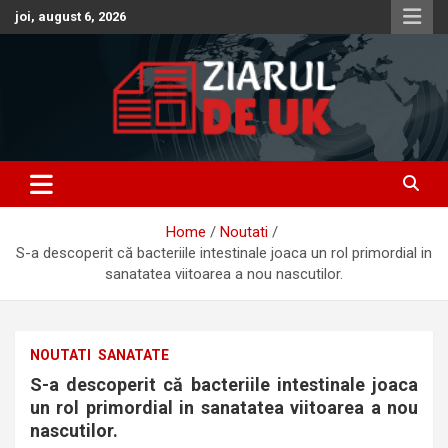
Skip
joi, august 6, 2026
to
content
Anunturi – Stiri – Informatii Utile
Anunturi UK – Stiri UK – Ziarul
de UK – Ziar Romanesc UK –
Home
Noutati
Informatii Utile
S-a descoperit că bacteriile intestinale joaca un rol primordial in
sanatatea viitoarea a nou nascutilor.
NOUTATI
SANATATE
S-a descoperit că bacteriile intestinale joaca
un rol primordial in sanatatea viitoarea a nou
nascutilor.