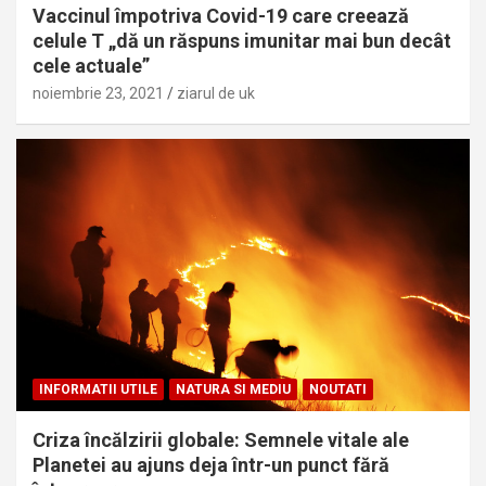
Vaccinul împotriva Covid-19 care creează
celule T „dă un răspuns imunitar mai bun decât
cele actuale”
noiembrie 23, 2021
ziarul de uk
INFORMATII UTILE
NATURA SI MEDIU
NOUTATI
Criza încălzirii globale: Semnele vitale ale
Planetei au ajuns deja într-un punct fără