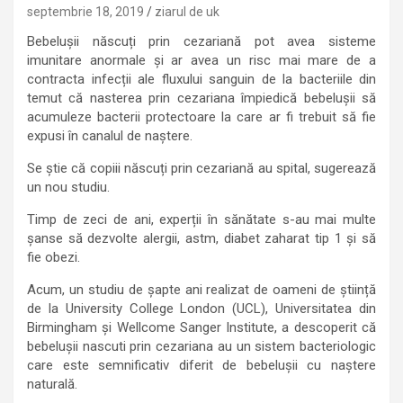
septembrie 18, 2019
ziarul de uk
Bebelușii născuți prin cezariană pot avea sisteme
imunitare anormale și ar avea un risc mai mare de a
contracta infecții ale fluxului sanguin de la bacteriile din
temut că nasterea prin cezariana împiedică bebelușii să
acumuleze bacterii protectoare la care ar fi trebuit să fie
expusi în canalul de naștere.
Se știe că copiii născuți prin cezariană au spital, sugerează
un nou studiu.
Timp de zeci de ani, experții în sănătate s-au mai multe
șanse să dezvolte alergii, astm, diabet zaharat tip 1 și să
fie obezi.
Acum, un studiu de șapte ani realizat de oameni de știință
de la University College London (UCL), Universitatea din
Birmingham și Wellcome Sanger Institute, a descoperit că
bebelușii nascuti prin cezariana au un sistem bacteriologic
care este semnificativ diferit de bebelușii cu naștere
naturală.