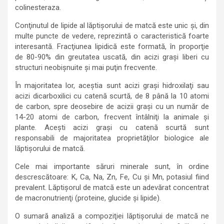
colinesteraza.
Conţinutul de lipide al lăptişorului de matcă este unic şi, din
multe puncte de vedere, reprezintă o caracteristică foarte
interesantă. Fracţiunea lipidică este formată, în proporţie
de 80-90% din greutatea uscată, din acizi graşi liberi cu
structuri neobişnuite şi mai puţin frecvente.
În majoritatea lor, aceştia sunt acizi graşi hidroxilaţi sau
acizi dicarboxilici cu catenă scurtă, de 8 până la 10 atomi
de carbon, spre deosebire de acizii graşi cu un număr de
14-20 atomi de carbon, frecvent întâlniţi la animale şi
plante. Aceşti acizi graşi cu catenă scurtă sunt
responsabili de majoritatea proprietăţilor biologice ale
lăptişorului de matcă.
Cele mai importante săruri minerale sunt, în ordine
descrescătoare: K, Ca, Na, Zn, Fe, Cu şi Mn, potasiul fiind
prevalent. Lăptişorul de matcă este un adevărat concentrat
de macronutrienţi (proteine, glucide şi lipide).
O sumară analiză a compoziţiei lăptişorului de matcă ne