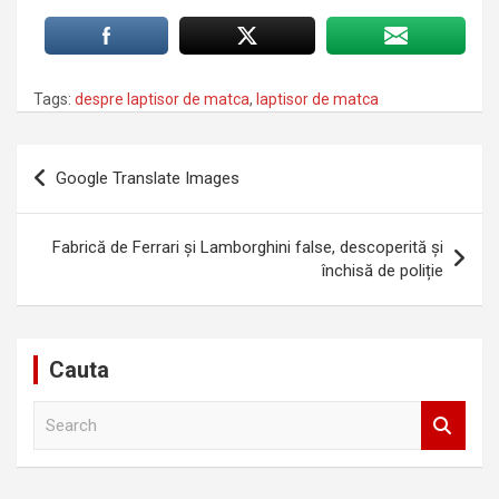
Tags:
despre laptisor de matca
,
laptisor de matca
Navigare
Google Translate Images
în
articole
Fabrică de Ferrari și Lamborghini false, descoperită și
închisă de poliție
Cauta
S
e
a
r