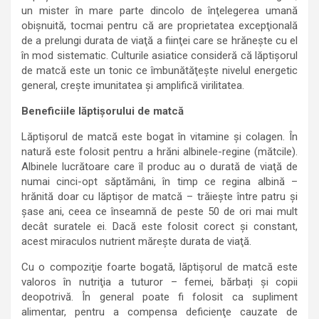
un mister în mare parte dincolo de înţelegerea umană
obişnuită, tocmai pentru că are proprietatea excepţională
de a prelungi durata de viaţă a fiinţei care se hrăneşte cu el
în mod sistematic. Culturile asiatice consideră că lăptişorul
de matcă este un tonic ce îmbunătăţeşte nivelul energetic
general, creşte imunitatea și amplifică virilitatea.
Beneficiile lăptișorului de matcă
Lăptişorul de matcă este bogat în vitamine şi colagen. În
natură este folosit pentru a hrăni albinele-regine (mătcile).
Albinele lucrătoare care îl produc au o durată de viaţă de
numai cinci-opt săptămâni, în timp ce regina albină –
hrănită doar cu lăptişor de matcă – trăieşte între patru şi
şase ani, ceea ce înseamnă de peste 50 de ori mai mult
decât suratele ei. Dacă este folosit corect şi constant,
acest miraculos nutrient măreşte durata de viaţă.
Cu o compoziţie foarte bogată, lăptişorul de matcă este
valoros în nutriţia a tuturor – femei, bărbați și copii
deopotrivă. În general poate fi folosit ca supliment
alimentar, pentru a compensa deficienţe cauzate de