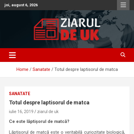
Skip
joi, august 6, 2026
to
content
Anunturi – Stiri – Informatii Utile
Anunturi UK – Stiri UK – Ziarul
de UK – Ziar Romanesc UK –
Home
Sanatate
Totul despre laptisorul de matca
Informatii Utile
SANATATE
Totul despre laptisorul de matca
iulie 16, 2019
ziarul de uk
Ce este lăptișorul de matcă?
Lăptişorul de matcă este o veritabilă curiozitate biologică,