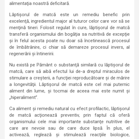
alimentaţia noastră deficitară.
Lăptişorul de matcă este un remediu benefic prin
excelenţă, ingredientul major al tuturor celor care vor să se
menţină tineri. Folosit regulat în cure, lăptişorul de matcă
transferă organismului din bogăţia sa nutritivă de excepţie
şi în felul acesta poate nu doar să încetinească procesul
de îmbătrânire, ci chiar să demareze procesul invers, al
regenerării şi întineririi.
Nu există pe Pământ o substanţă similară cu lăptişorul de
matcă, care să aibă efectul lui de-a dreptul miraculos de
stimulare a creşterii, a funcţiei reproducătoare şi de mărire
a longevităţii. Lăptişorul de matcă este cel mai puternic
aliment din lume, şi tocmai de aceea mai este numit şi
„hiperaliment”.
Ca aliment şi remediu natural cu efect profilactic, lăptişorul
de matcă acţionează preventiv, prin faptul că oferă
organismului cele mai importante substanţe nutritive de
care are nevoie sau de care duce lipsă. În plus, el
activează, reglează şi stimulează reacţiile biologice,