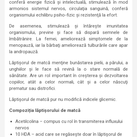
conferă energie fizică şi intelectuală, stimulează în mod
armonios sistemul nervos, circulaţia sanguină, conferă
organismului echilibru psiho-fizic şi rezistenţă la efort.
De asemenea, stimulează şi întăreşte imunitatea
organismului, previne şi face să dispară semnele de
îmbătrânire. La femei, ameliorează simptomele de la
menopauză, iar la bărbaţi ameliorează tulburările care apar
la andropauză.
Lăptişorul de matcă menţine bunăstarea pielii, a părului, a
unghiilor şi le face să revină la o stare normală de
sănătate. Are un rol important în creşterea şi dezvoltarea
copiilor, atât a celor normali, cât şi a celor născuţi
prematur sau distrofici.
Lăptişorul de matcă pur nu modifică indicele glicemic.
Compoziția lăptișorului de matcă
Acetilcolina – compus cu rol în transmiterea influxului
nervos
10 HDA – acid care se regăsește doar în lăptișorul de