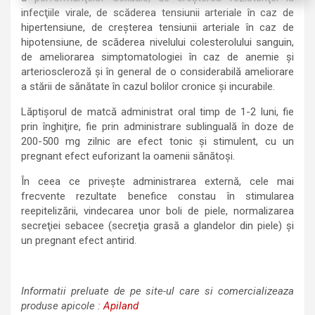
infecţiile virale, de scăderea tensiunii arteriale în caz de
hipertensiune, de creşterea tensiunii arteriale în caz de
hipotensiune, de scăderea nivelului colesterolului sanguin,
de ameliorarea simptomatologiei în caz de anemie şi
arterioscleroză şi în general de o considerabilă ameliorare
a stării de sănătate în cazul bolilor cronice şi incurabile.
Lăptişorul de matcă administrat oral timp de 1-2 luni, fie
prin înghiţire, fie prin administrare sublinguală în doze de
200-500 mg zilnic are efect tonic şi stimulent, cu un
pregnant efect euforizant la oamenii sănătoşi.
În ceea ce priveşte administrarea externă, cele mai
frecvente rezultate benefice constau în stimularea
reepitelizării, vindecarea unor boli de piele, normalizarea
secreţiei sebacee (secreţia grasă a glandelor din piele) şi
un pregnant efect antirid.
Informatii preluate de pe site-ul care si comercializeaza
produse apicole :
Apiland