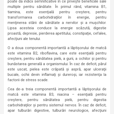
poate da indicii semnificative în ce priveşte beneficiile sale
multiple pentru sănătate. În primul rând, vitamina B1,
tiamina, este esenţială pentru creştere, pentru
transformarea carbohidraţilor în energie, pentru
menţinerea stării de sănătate a nervilor şi a muşchilor.
Lipsa acesteia conduce la energie scăzută, digestie
proastă, depresie, pierderea apetitului, constipaţie, cefalee,
afecţiuni ale tenului.
O a doua componentă importantă a lăptişorului de matcă
este vitamina B2, riboflavina, care este esenţială pentru
creştere, pentru sănătatea pielii, a gurii, a ochilor şi pentru
bunăstarea generală a organismului. În caz de deficit, părul
este uscat, pielea este crăpată şi aspră, apar ulceraţii
bucale, ochii devin inflamaţi şi dureroşi, iar rezistenţa la
factorii de stress scade.
Cea de-a treia componentă importantă a lăptişorului de
matcă este vitamina B3, niacina – esenţială pentru
creştere, pentru sănătatea pielii, pentru digestia
carbohidraţilor şi pentru sistemul nervos. În caz de deficit,
apar tulburări digestive, tulburări neurologice, afecţiuni