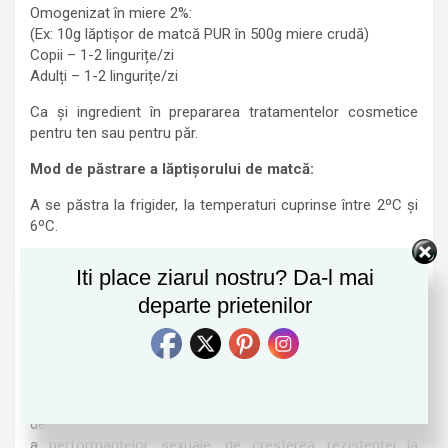
Omogenizat în miere 2%:
(Ex: 10g lăptișor de matcă PUR în 500g miere crudă)
Copii – 1-2 lingurițe/zi
Adulți – 1-2 lingurițe/zi
Ca și ingredient în prepararea tratamentelor cosmetice
pentru ten sau pentru păr.
Mod de păstrare a lăptișorului de matcă:
A se păstra la frigider, la temperaturi cuprinse între 2ºC și
6ºC.
Acţiunile cele mai frecvent amintite în recomandări şi care
Iti place ziarul nostru? Da-l mai
au fost confirmate constant de relatările clienților ApiLand
departe prietenilor
sunt grupate în două categorii: efecte benefice ale
administrării interne şi efecte benefice rezultate în urma
folosirii externe a lăptişorului de matcă.
În ceea ce priveşte administrarea internă, cele mai
frecvente efecte sunt cele legate de creşterea apetitului,
de îmbunătăţirea aspectului pielii, de creşterea libidoului şi
a performanţelor sexuale, de creşterea rezistenţei la