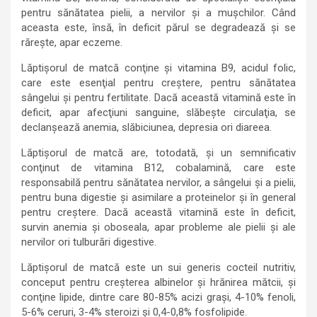
pentru sănătatea pielii, a nervilor şi a muşchilor. Când
aceasta este, însă, în deficit părul se degradează şi se
răreşte, apar eczeme.
Lăptişorul de matcă conţine şi vitamina B9, acidul folic,
care este esenţial pentru creştere, pentru sănătatea
sângelui şi pentru fertilitate. Dacă această vitamină este în
deficit, apar afecţiuni sanguine, slăbeşte circulaţia, se
declanşează anemia, slăbiciunea, depresia ori diareea.
Lăptişorul de matcă are, totodată, şi un semnificativ
conţinut de vitamina B12, cobalamină, care este
responsabilă pentru sănătatea nervilor, a sângelui şi a pielii,
pentru buna digestie şi asimilare a proteinelor şi în general
pentru creştere. Dacă această vitamină este în deficit,
survin anemia şi oboseala, apar probleme ale pielii şi ale
nervilor ori tulburări digestive.
Lăptişorul de matcă este un sui generis cocteil nutritiv,
conceput pentru creşterea albinelor şi hrănirea mătcii, şi
conţine lipide, dintre care 80-85% acizi graşi, 4-10% fenoli,
5-6% ceruri, 3-4% steroizi şi 0,4-0,8% fosfolipide.