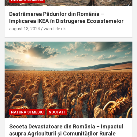
Destrămarea Pădurilor din România –
Implicarea IKEA în Distrugerea Ecosistemelor
august 13, 2024
ziarul de uk
NATURA SI MEDIU
NOUTATI
Seceta Devastatoare din România – Impactul
asupra Agriculturii și Comunităților Rurale