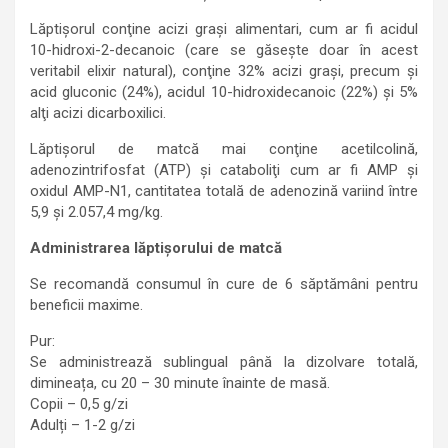
Lăptişorul conţine acizi graşi alimentari, cum ar fi acidul
10-hidroxi-2-decanoic (care se găseşte doar în acest
veritabil elixir natural), conţine 32% acizi graşi, precum şi
acid gluconic (24%), acidul 10-hidroxidecanoic (22%) şi 5%
alţi acizi dicarboxilici.
Lăptişorul de matcă mai conţine acetilcolină,
adenozintrifosfat (ATP) şi cataboliţi cum ar fi AMP şi
oxidul AMP-N1, cantitatea totală de adenozină variind între
5,9 şi 2.057,4 mg/kg.
Administrarea lăptișorului de matcă
Se recomandă consumul în cure de 6 săptămâni pentru
beneficii maxime.
Pur:
Se administrează sublingual până la dizolvare totală,
dimineața, cu 20 – 30 minute înainte de masă.
Copii – 0,5 g/zi
Adulți – 1-2 g/zi