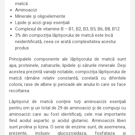
matcă
Aminoacizi
Minerale și oligoelemente
Lipide și acizi grași esențiali
Complexul de vitamine B – B1, B2, B3, B5, B6, B8, B12
3% din compoziția lăptișorului de matcă este încă
neidentificată, ceea ce arată complexitatea acestui
produs
Principalele componente ale lăptişorului de matcă sunt
apa, proteinele, zaharurile, lipidele şi sărurile minerale. Deşi
acestea prezintă variaţii notabile, compoziţia lăptişorului de
matcă rămâne relativ constantă, corelată cu diferitele
colonii, rase de albine şi perioade ale anului în care se face
recoltarea.
Lăptişorul de matcă conţine toţi aminoacizii esenţiali
pentru om şi un total de 29 de aminoacizi şi de compuşi cu
aminoacizi care au fost identificaţi, cele mai importante
fiind acidul aspartic şi acidul glutamic. Aminoacizii liberi
sunt prolina şi lizina. O serie de enzime sunt, de asemenea,
prezente, inclusiv glucozoxidaza, fosfataza şi