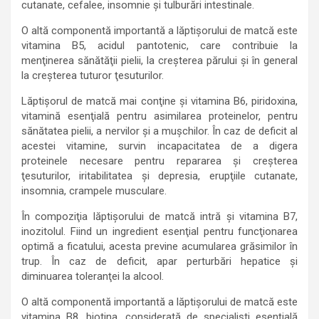
cutanate, cefalee, insomnie şi tulburări intestinale.
O altă componentă importantă a lăptişorului de matcă este
vitamina B5, acidul pantotenic, care contribuie la
menţinerea sănătăţii pielii, la creşterea părului şi în general
la creşterea tuturor ţesuturilor.
Lăptişorul de matcă mai conţine şi vitamina B6, piridoxina,
vitamină esenţială pentru asimilarea proteinelor, pentru
sănătatea pielii, a nervilor şi a muşchilor. În caz de deficit al
acestei vitamine, survin incapacitatea de a digera
proteinele necesare pentru repararea şi creşterea
ţesuturilor, iritabilitatea şi depresia, erupţiile cutanate,
insomnia, crampele musculare.
În compoziţia lăptişorului de matcă intră şi vitamina B7,
inozitolul. Fiind un ingredient esenţial pentru funcţionarea
optimă a ficatului, acesta previne acumularea grăsimilor în
trup. În caz de deficit, apar perturbări hepatice şi
diminuarea toleranţei la alcool.
O altă componentă importantă a lăptişorului de matcă este
vitamina B8, biotina, considerată de specialişti esenţială