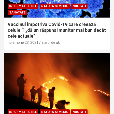
INFORMATII UTILE
NATURA SI MEDIU
NOUTATI
SANATATE
Vaccinul împotriva Covid-19 care creează
celule T „dă un răspuns imunitar mai bun decât
cele actuale”
noiembrie 23, 2021
ziarul de uk
INFORMATII UTILE
NATURA SI MEDIU
NOUTATI