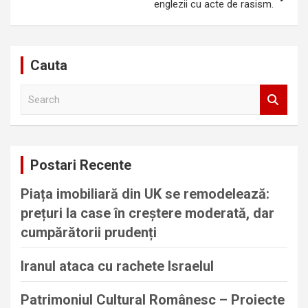
englezii cu acte de rasism.
Cauta
S
e
a
r
c
Postari Recente
h
Piața imobiliară din UK se remodelează:
prețuri la case în creștere moderată, dar
cumpărătorii prudenți
Iranul ataca cu rachete Israelul
Patrimoniul Cultural Românesc – Proiecte