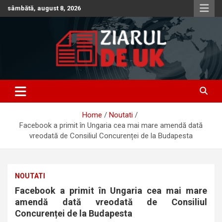
Skip
sâmbătă, august 8, 2026
to
content
Anunturi – Stiri – Informatii Utile
Anunturi UK – Stiri UK – Ziarul
de UK – Ziar Romanesc UK –
Home
Noutati
Informatii Utile
Facebook a primit în Ungaria cea mai mare amendă dată
vreodată de Consiliul Concurenței de la Budapesta
NOUTATI
Facebook a primit în Ungaria cea mai mare
amendă dată vreodată de Consiliul
Concurenței de la Budapesta