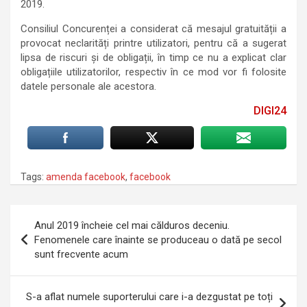
2019.
Consiliul Concurenței a considerat că mesajul gratuității a
provocat neclarități printre utilizatori, pentru că a sugerat
lipsa de riscuri și de obligații, în timp ce nu a explicat clar
obligațiile utilizatorilor, respectiv în ce mod vor fi folosite
datele personale ale acestora.
DIGI24
Tags:
amenda facebook
,
facebook
Navigare
Anul 2019 încheie cel mai călduros deceniu.
în
Fenomenele care înainte se produceau o dată pe secol
sunt frecvente acum
articole
S-a aflat numele suporterului care i-a dezgustat pe toți