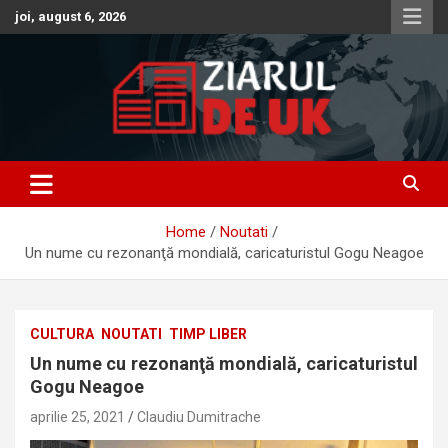
Skip
joi, august 6, 2026
to
content
Anunturi – Stiri – Informatii Utile
Anunturi UK – Stiri UK – Ziarul
de UK – Ziar Romanesc UK –
Home
Noutati
Informatii Utile
Un nume cu rezonanţă mondială, caricaturistul Gogu Neagoe
CULTURA
NOUTATI
TIMP LIBER
Un nume cu rezonanţă mondială, caricaturistul
Gogu Neagoe
aprilie 25, 2021
Claudiu Dumitrache