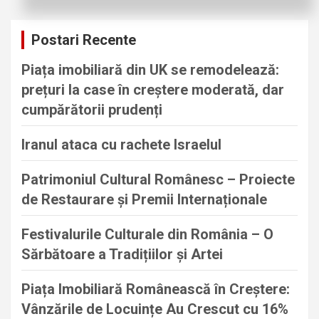
r
c
Postari Recente
h
Piața imobiliară din UK se remodelează:
prețuri la case în creștere moderată, dar
cumpărătorii prudenți
Iranul ataca cu rachete Israelul
Patrimoniul Cultural Românesc – Proiecte
de Restaurare și Premii Internaționale
Festivalurile Culturale din România – O
Sărbătoare a Tradițiilor și Artei
Piața Imobiliară Românească în Creștere:
Vânzările de Locuințe Au Crescut cu 16%