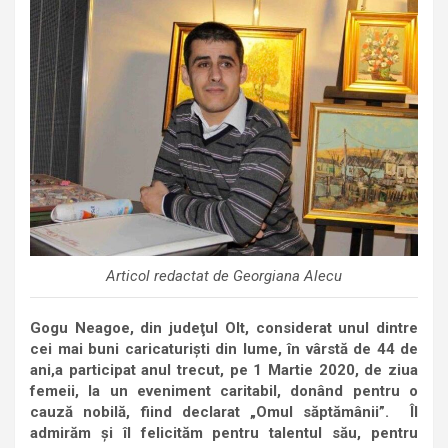
Articol redactat de Georgiana Alecu
Gogu Neagoe,
din
judeţul Olt,
considerat unul dintre
cei mai buni caricaturi
ş
ti din lume, în vârstă de 44 de
ani
,
a participat anul trecut
,
pe 1 Martie 2020
,
de ziua
femei
i,
la un
eveniment caritabil, donând pentru o
cauză nobilă
, fiind declarat „Omul săptămânii”.
Îl
admirăm şi îl felicităm pentru talentul său, pentru