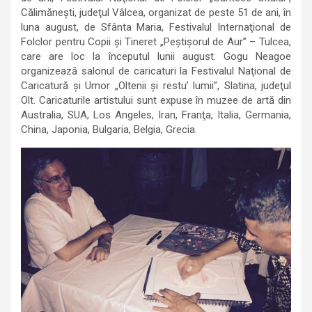
Călimăne
ş
ti, jude
ţ
ul Vâlcea, organizat de pes
te 51 de ani, în
luna august, de Sfânta Maria, Festivalul Internaţional de
Folclor pentru Copii
ş
i Tineret „Peştişorul de Aur” – Tulcea,
care are loc la începutul lun
ii
august. Gogu Neagoe
organizează salonul de caricaturi la Festivalul Naţional de
Caricatură şi Umor „Oltenii şi restu’ lumii”, Slatina, jude
ţ
ul
Olt.
Caricaturile artistului sunt expuse în muzee de artă din
Australia, SUA, Los Angeles, Iran, Fran
ţ
a, Italia, Germania,
China, Japonia, Bulgaria, Belgia, Grecia.