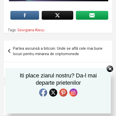
Tags:
Georgiana Alecu
Navigare
Partea ascunsă a bitcoin. Unde se află cele mai bune
în
locuri pentru minarea de criptomonede
articole
Moartea Poetului (poem inedit de Galina Martea)
Iti place ziarul nostru? Da-l mai
departe prietenilor
Cauta
S
e
a