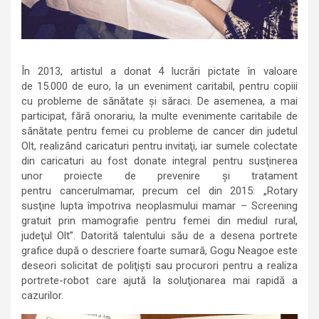
În 2013, artistul a donat 4 lucrări pictate în valoare
de
15.000 de euro
, la un eveniment caritabil, pentru copiii
cu probleme de sănătate şi săraci.
De asemenea, a mai
participat, fără onorariu, la multe evenimente caritabile de
s
ă
n
ă
tate pentru femei cu probleme de cancer din judetul
Olt, realizând caricaturi pentru invitaţi, iar sumele colectate
din caricaturi au fost donate integral pentru susţinerea
unor proiecte
de prevenire şi tratament
pentru
cancer
ul
mamar, precum cel din 2015: „Rotary
susţine lupta împotriva neoplasmului mamar – Screening
gratuit prin mamografie pentru femei din mediul rural,
jude
ţ
ul Olt”. Datorită talentului său de a desena portrete
grafice după o descriere foarte sumară, Gogu Neagoe este
deseori solicitat de poli
ţ
i
ş
ti sau procurori pentru a realiza
portrete-robot care ajută la solu
ţ
ionarea mai rapidă a
cazurilor.