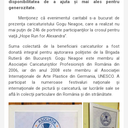
disponibilitatea de a ajuta şi mai ales pentru
generozitate.
Menţion
ez
că evenimentul caritabil s-a bucurat de
prezenţa caricaturistului Gogu Neagoe, care a realizat nu
mai puţin de 246 de portrete participanţilor la crosul pentru
viaţ
ă
„Hope Run for Alexandra”.
Suma colectată de la beneficiarii caricaturilor a fost
donată integral pentru ajutorarea poliţistei de la Brigada
Rutieră din Bucureşti. Gogu Neagoe este membru al
Asociaţiei Caricaturiştilor Profesionişti din România din
2006, iar din anul 2008 este membru al Asociaţiei
Internaţionale de Arte Plastice din Germania, UNESCO.
A
participat la numeroase festivaluri naţionale şi
internaţionale de pictură şi caricatură, iar lucrările sale se
află în colecţii particulare din România şi din străinătate.