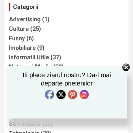
Categorii
Advertising
(1)
Cultura
(25)
Funny
(6)
Imobiliare
(9)
Informatii Utile
(37)
Natura si Mediu
(29)
Iti place ziarul nostru? Da-l mai
Noutati
(278)
departe prietenilor
Politica
(80)
Sanatate
(37)
Sport
(25)
Stiri Externe
(14)
Stiri Interne
(29)