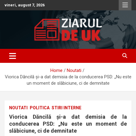
Skip
vineri, august 7, 2026
to
content
Anunturi – Stiri – Informatii Utile
Anunturi UK – Stiri UK – Ziarul
de UK – Ziar Romanesc UK –
Home
Noutati
Informatii Utile
Viorica Dăncilă și-a dat demisia de la conducerea PSD: „Nu este
un moment de slăbiciune, ci de demnitate
NOUTATI
POLITICA
STIRI INTERNE
Viorica Dăncilă și-a dat demisia de la
conducerea PSD: „Nu este un moment de
slăbiciune, ci de demnitate