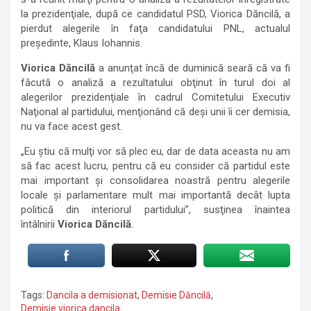
la prezidenţiale, după ce candidatul PSD, Viorica Dăncilă, a
pierdut alegerile în faţa candidatului PNL, actualul
preşedinte, Klaus Iohannis.
Viorica Dăncilă
a anunţat încă de duminică seară că va fi
făcută o analiză a rezultatului obţinut în turul doi al
alegerilor prezidenţiale în cadrul Comitetului Executiv
Naţional al partidului, menţionând că deşi unii îi cer demisia,
nu va face acest gest.
„Eu ştiu că mulţi vor să plec eu, dar de data aceasta nu am
să fac acest lucru, pentru că eu consider că partidul este
mai important şi consolidarea noastră pentru alegerile
locale şi parlamentare mult mai importantă decât lupta
politică din interiorul partidului”, susţinea înaintea
întâlnirii
Viorica Dăncilă
.
Tags:
Dancila a demisionat
,
Demisie Dăncilă
,
Demisie viorica dancila