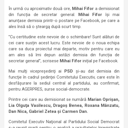
În urmă cu aproximativ două ore,
Mihai Fifor
a demisionat
din funcția de secretar general.
Mihai Fifor
își mai
anunțase demisia printr-o postare pe Facebook, pe care a
ales însă să o şteargą după scurt timp.
”Cu certitudine este nevoie de o schimbare! Sunt alături de
cei care susțin acest lucru. Este nevoie de o noua echipa
care sa duca proiectul mai departe, motiv pentru care eu
am ales să îmi depun astăzi demisia din funcția de
secretar general”, scrisese
Mihai Fifor
inițial pe Facebook.
Mai mulţi vicepreşedinţi ai
PSD
şi-au dat demisia din
funcţie în cadrul şedinţei Comitetului Executiv, care este în
desfăşurare la sediul central al partidului, au confirmat,
pentru AGERPRES, surse social-democrate.
Printre cei care au demisionat se numără
Marian Oprişan,
Lia Olguţa Vasilescu, Dragoş Benea, Roxana Mânzatu,
Dan Nica, Gabriel Zetea şi Carmen Dan.
Comitetul Executiv Naţional al Partidului Social Democrat
s-a reunit marţi pentru o analiză a rezultatelor înregistrate