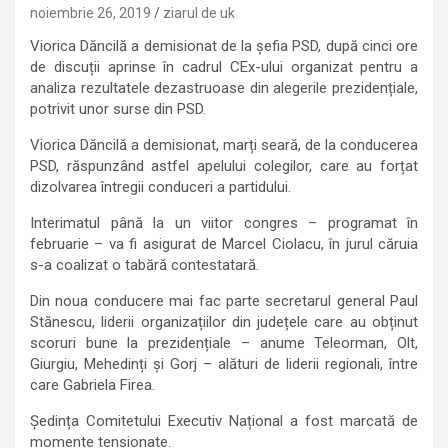
noiembrie 26, 2019
ziarul de uk
Viorica Dăncilă a demisionat de la șefia PSD, după cinci ore
de discuții aprinse în cadrul CEx-ului organizat pentru a
analiza rezultatele dezastruoase din alegerile prezidențiale,
potrivit unor surse din PSD.
Viorica Dăncilă a demisionat, marți seară, de la conducerea
PSD, răspunzând astfel apelului colegilor, care au forțat
dizolvarea întregii conduceri a partidului.
Interimatul până la un viitor congres – programat în
februarie – va fi asigurat de Marcel Ciolacu, în jurul căruia
s-a coalizat o tabără contestatară.
Din noua conducere mai fac parte secretarul general Paul
Stănescu, liderii organizațiilor din județele care au obținut
scoruri bune la prezidențiale – anume Teleorman, Olt,
Giurgiu, Mehedinți și Gorj – alături de liderii regionali, între
care Gabriela Firea.
Ședința Comitetului Executiv Național a fost marcată de
momente tensionate.