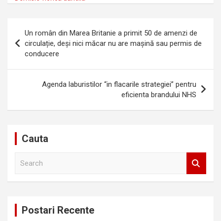
Navigare
Un român din Marea Britanie a primit 50 de amenzi de
în
circulație, deși nici măcar nu are mașină sau permis de
conducere
articole
Agenda laburistilor “in flacarile strategiei” pentru
eficienta brandului NHS
Cauta
S
e
a
r
c
Postari Recente
h