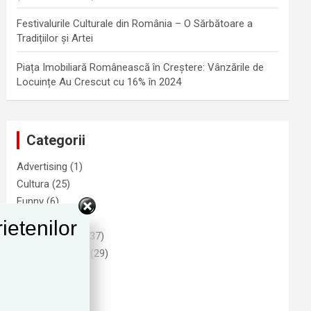
Festivalurile Culturale din România – O Sărbătoare a
Tradițiilor și Artei
Piața Imobiliară Românească în Creștere: Vânzările de
Locuințe Au Crescut cu 16% în 2024
Categorii
Advertising
(1)
Cultura
(25)
Funny
(6)
Imobiliare
(9)
ietenilor
Informatii Utile
(37)
Natura si Mediu
(29)
Noutati
(278)
Politica
(80)
Sanatate
(37)