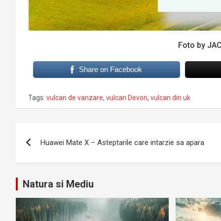
Foto by
JA
Share on Facebook
Tags:
vulcan de vanzare
,
vulcan Devon
,
vulcan din uk
Navigare
Huawei Mate X – Asteptarile care intarzie sa apara
în
articole
Natura si Mediu