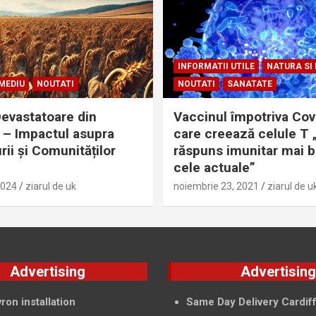
INFORMATII UTILE
NATURA SI
MEDIU
NOUTATI
NOUTATI
SANATATE
evastatoare din
Vaccinul împotriva Cov
– Impactul asupra
care creează celule T 
rii și Comunităților
răspuns imunitar mai 
cele actuale”
2024
ziarul de uk
noiembrie 23, 2021
ziarul de u
Advertising
Advertisin
ron installation
Same Day Delivery Cardif