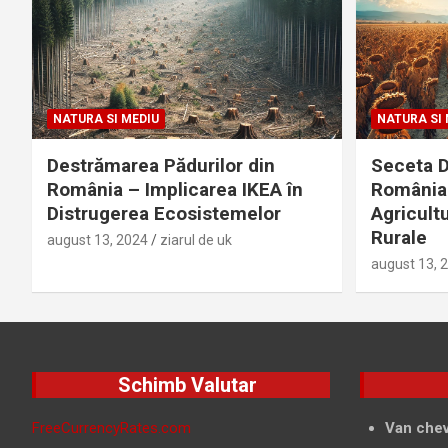
NATURA SI MEDIU
NATURA SI 
Destrămarea Pădurilor din
Seceta D
România – Implicarea IKEA în
România 
Distrugerea Ecosistemelor
Agricultu
Rurale
august 13, 2024
ziarul de uk
august 13, 
Schimb Valutar
FreeCurrencyRates.com
Van chev