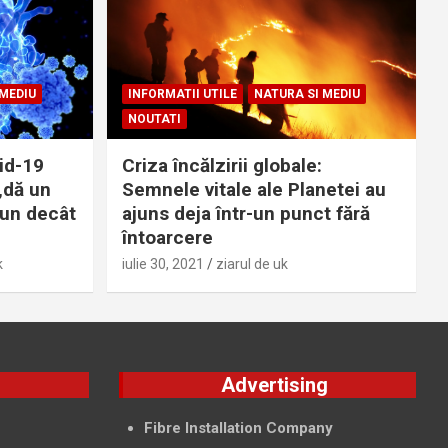
 MEDIU
INFORMATII UTILE
NATURA SI MEDIU
NOUTATI
id-19
Criza încălzirii globale:
„dă un
Semnele vitale ale Planetei au
bun decât
ajuns deja într-un punct fără
întoarcere
k
iulie 30, 2021
ziarul de uk
g
Advertising
f
Fibre Installation Company