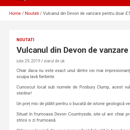
Home
Noutati
Vulcanul din Devon de vanzare pentru doar £
NOUTATI
Vulcanul din Devon de vanzare
iulie 29, 2019
ziarul de uk
Chiar daca nu este exact unul dintre cei mai impresionanți
scuipa lavă fierbinte.
Cunoscut local sub numele de Posbury Clump, acest vulc
sterline!
Un preț mic de plătit pentru o bucată de istorie geologică v
Situat în frumoasa Devon Countryside, site-ul are chiar pro
strice o zi frumoasă.