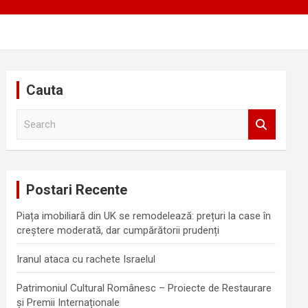
Cauta
S
e
a
r
c
Postari Recente
h
Piața imobiliară din UK se remodelează: prețuri la case în
creștere moderată, dar cumpărătorii prudenți
Iranul ataca cu rachete Israelul
Patrimoniul Cultural Românesc – Proiecte de Restaurare
și Premii Internaționale