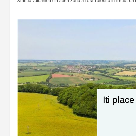
Stânca vulcanică din acea zona a fost folosită în trecut ca 
Iti plac